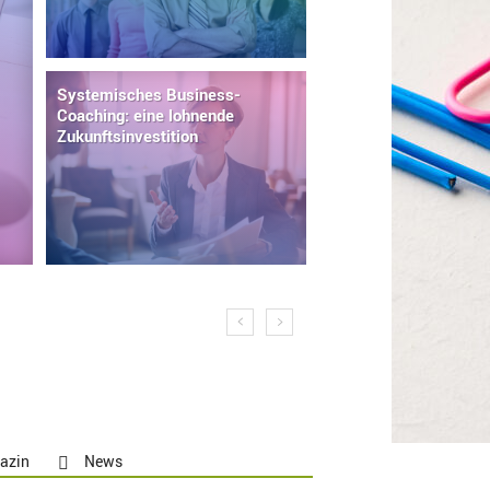
Systemisches Business-
Coaching: eine lohnende
Zukunftsinvestition
azin
News