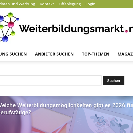
daten und Werbung
Kontakt
Offenlegung
Login
DUNG SUCHEN
ANBIETER SUCHEN
TOP-THEMEN
MAGAZ
Weiterbildungsmarkt.net
elche Weiterbildungsmöglichkeiten gibt es 2026 fü
erufstätige?