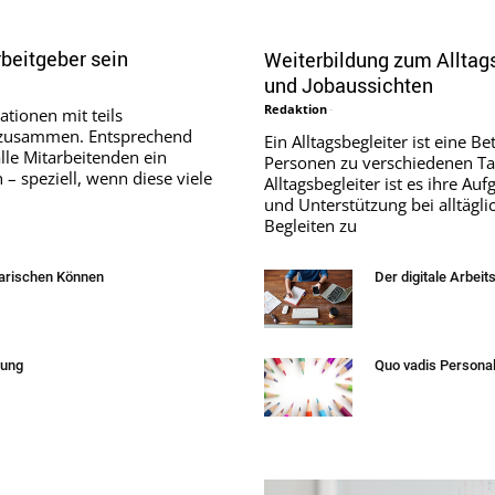
rbeitgeber sein
Weiterbildung zum Alltags
und Jobaussichten
Redaktion
-
ationen mit teils
n zusammen. Entsprechend
Ein Alltagsbegleiter ist eine 
lle Mitarbeitenden ein
Personen zu verschiedenen Tag
 – speziell, wenn diese viele
Alltagsbegleiter ist es ihre A
und Unterstützung bei alltägl
Begleiten zu
rarischen Können
Der digitale Arbeit
dung
Quo vadis Persona