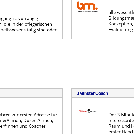
alle wesentl
Bildungsman
ngang ist vorrangig
Konzeption,
, die in der pflegerischen
Evaluierun
eitswesens tätig sind oder
3MinutenCoach
Jahren zur ersten Adresse für
Der 3 Minute
iner*innen, Dozent*innen,
interessant
ter*innen und Coaches
Raum und lie
erster Hand