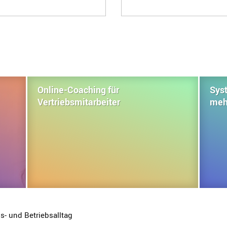
Online-Coaching für
Sys
Vertriebsmitarbeiter
meh
- und Betriebsalltag