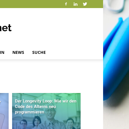
IN
NEWS
SUCHE
Der Longevity Loop: Wie wir den
r
Code des Alterns neu
programmieren