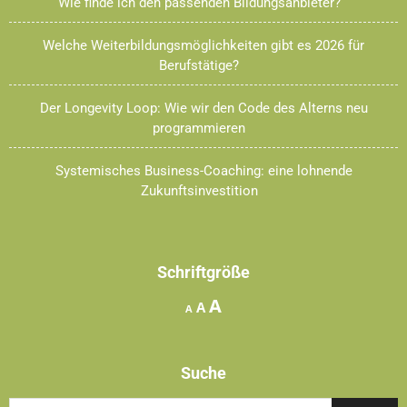
Wie finde ich den passenden Bildungsanbieter?
Welche Weiterbildungsmöglichkeiten gibt es 2026 für
Berufstätige?
Der Longevity Loop: Wie wir den Code des Alterns neu
programmieren
Systemisches Business-Coaching: eine lohnende
Zukunftsinvestition
Schriftgröße
Increase
A
Reset
Decrease
A
A
font
font
font
size.
size.
size.
Suche