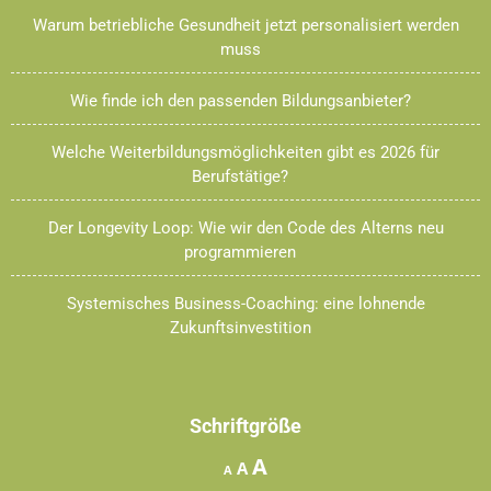
Warum betriebliche Gesundheit jetzt personalisiert werden
muss
Wie finde ich den passenden Bildungsanbieter?
Welche Weiterbildungsmöglichkeiten gibt es 2026 für
Berufstätige?
Der Longevity Loop: Wie wir den Code des Alterns neu
programmieren
Systemisches Business-Coaching: eine lohnende
Zukunftsinvestition
Schriftgröße
Increase
A
Reset
Decrease
A
A
font
font
font