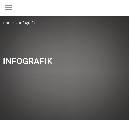
Home
Infografik
INFOGRAFIK
Buchvorstellung
Forschung
Infografik
Neuigkeiten
Personalia
Studien
Termine
Weiterbildung