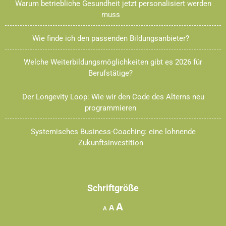
Warum betriebliche Gesundheit jetzt personalisiert werden
muss
Wie finde ich den passenden Bildungsanbieter?
Welche Weiterbildungsmöglichkeiten gibt es 2026 für
Berufstätige?
Der Longevity Loop: Wie wir den Code des Alterns neu
programmieren
Systemisches Business-Coaching: eine lohnende
Zukunftsinvestition
Schriftgröße
Increase
A
Reset
Decrease
A
A
font
font
font
size.
size.
size.