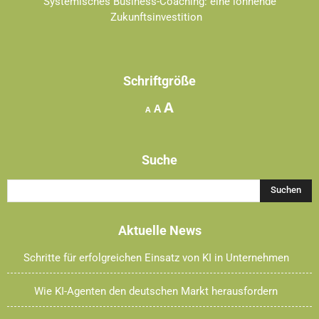
Systemisches Business-Coaching: eine lohnende
Zukunftsinvestition
Schriftgröße
Increase
A
Reset
Decrease
A
A
font
font
font
size.
size.
size.
Suche
Aktuelle News
Schritte für erfolgreichen Einsatz von KI in Unternehmen
Wie KI-Agenten den deutschen Markt herausfordern