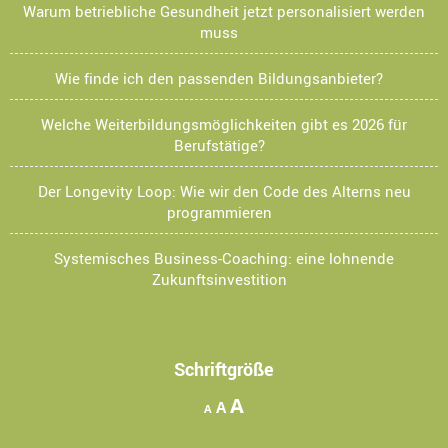
Warum betriebliche Gesundheit jetzt personalisiert werden
muss
Wie finde ich den passenden Bildungsanbieter?
Welche Weiterbildungsmöglichkeiten gibt es 2026 für
Berufstätige?
Der Longevity Loop: Wie wir den Code des Alterns neu
programmieren
Systemisches Business-Coaching: eine lohnende
Zukunftsinvestition
Schriftgröße
Increase
A
Reset
Decrease
A
A
font
font
font
size.
size.
size.