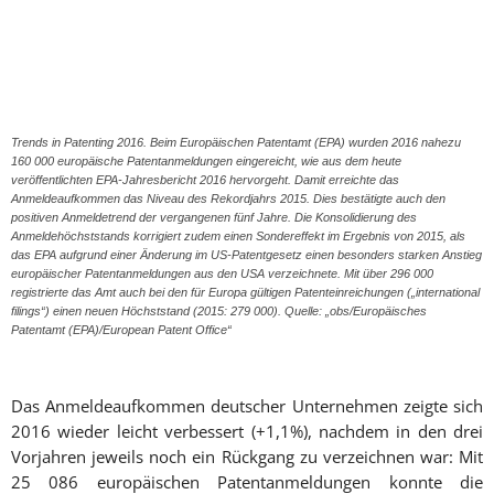
Trends in Patenting 2016. Beim Europäischen Patentamt (EPA) wurden 2016 nahezu
160 000 europäische Patentanmeldungen eingereicht, wie aus dem heute
veröffentlichten EPA-Jahresbericht 2016 hervorgeht. Damit erreichte das
Anmeldeaufkommen das Niveau des Rekordjahrs 2015. Dies bestätigte auch den
positiven Anmeldetrend der vergangenen fünf Jahre. Die Konsolidierung des
Anmeldehöchststands korrigiert zudem einen Sondereffekt im Ergebnis von 2015, als
das EPA aufgrund einer Änderung im US-Patentgesetz einen besonders starken Anstieg
europäischer Patentanmeldungen aus den USA verzeichnete. Mit über 296 000
registrierte das Amt auch bei den für Europa gültigen Patenteinreichungen („international
filings“) einen neuen Höchststand (2015: 279 000). Quelle: „obs/Europäisches
Patentamt (EPA)/European Patent Office“
Das Anmeldeaufkommen deutscher Unternehmen zeigte sich
2016 wieder leicht verbessert (+1,1%), nachdem in den drei
Vorjahren jeweils noch ein Rückgang zu verzeichnen war: Mit
25 086 europäischen Patentanmeldungen konnte die