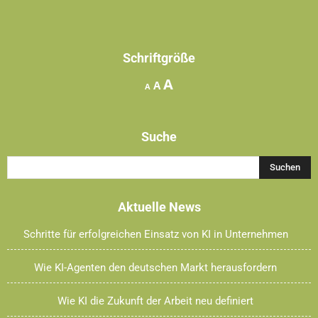
Schriftgröße
Increase
A
Reset
Decrease
A
A
font
font
font
size.
size.
size.
Suche
Aktuelle News
Schritte für erfolgreichen Einsatz von KI in Unternehmen
Wie KI-Agenten den deutschen Markt herausfordern
Wie KI die Zukunft der Arbeit neu definiert