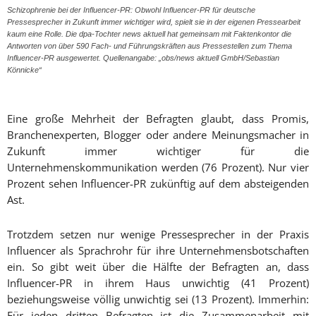
Schizophrenie bei der Influencer-PR: Obwohl Influencer-PR für deutsche
Pressesprecher in Zukunft immer wichtiger wird, spielt sie in der eigenen Pressearbeit
kaum eine Rolle. Die dpa-Tochter news aktuell hat gemeinsam mit Faktenkontor die
Antworten von über 590 Fach- und Führungskräften aus Pressestellen zum Thema
Influencer-PR ausgewertet. Quellenangabe: „obs/news aktuell GmbH/Sebastian
Könnicke“
Eine große Mehrheit der Befragten glaubt, dass Promis,
Branchenexperten, Blogger oder andere Meinungsmacher in
Zukunft immer wichtiger für die
Unternehmenskommunikation werden (76 Prozent). Nur vier
Prozent sehen Influencer-PR zukünftig auf dem absteigenden
Ast.
Trotzdem setzen nur wenige Pressesprecher in der Praxis
Influencer als Sprachrohr für ihre Unternehmensbotschaften
ein. So gibt weit über die Hälfte der Befragten an, dass
Influencer-PR in ihrem Haus unwichtig (41 Prozent)
beziehungsweise völlig unwichtig sei (13 Prozent). Immerhin:
Für jeden dritten Befragten ist die Zusammenarbeit mit