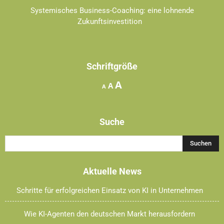
Systemisches Business-Coaching: eine lohnende
Zukunftsinvestition
Schriftgröße
Increase
A
Reset
Decrease
A
A
font
font
font
size.
size.
size.
Suche
Aktuelle News
Schritte für erfolgreichen Einsatz von KI in Unternehmen
Wie KI-Agenten den deutschen Markt herausfordern