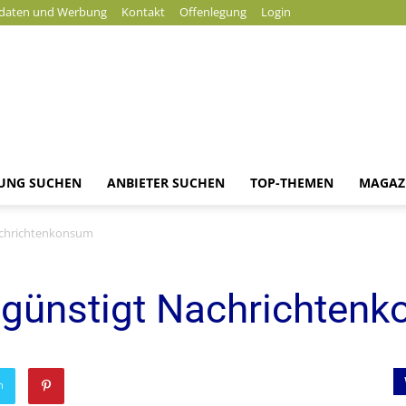
daten und Werbung
Kontakt
Offenlegung
Login
DUNG SUCHEN
ANBIETER SUCHEN
TOP-THEMEN
MAGAZ
News
achrichtenkonsum
egünstigt Nachrichten
n