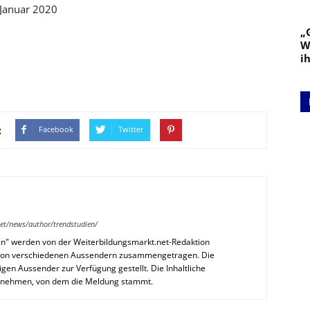
. Januar 2020
„
W
i
:
Facebook
Twitter
et/news/author/trendstudien/
en" werden von der Weiterbildungsmarkt.net-Redaktion
n von verschiedenen Aussendern zusammengetragen. Die
en Aussender zur Verfügung gestellt. Die Inhaltliche
ernehmen, von dem die Meldung stammt.