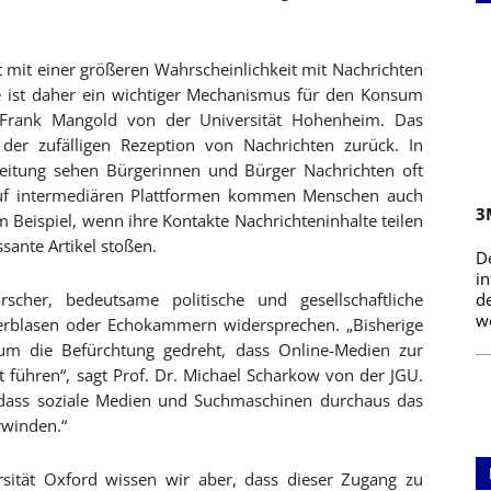
mit einer größeren Wahrscheinlichkeit mit Nachrichten
re ist daher ein wichtiger Mechanismus für den Konsum
. Frank Mangold von der Universität Hohenheim. Das
der zufälligen Rezeption von Nachrichten zurück. In
Zeitung sehen Bürgerinnen und Bürger Nachrichten oft
Auf intermediären Plattformen kommen Menschen auch
3
m Beispiel, wenn ihre Kontakte Nachrichteninhalte teilen
sante Artikel stoßen.
D
i
scher, bedeutsame politische und gesellschaftliche
d
we
lterblasen oder Echokammern widersprechen. „Bisherige
t um die Befürchtung gedreht, dass Online-Medien zur
 führen“, sagt Prof. Dr. Michael Scharkow von der JGU.
dass soziale Medien und Suchmaschinen durchaus das
rwinden.“
ersität Oxford wissen wir aber, dass dieser Zugang zu