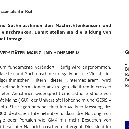
ser als ihr Ruf
n und Suchmaschinen den Nachrichtenkonsum und
r einschränken. Damit stellen sie die Bildung von
et infrage.
G
IVERSITÄTEN MAINZ UND HOHENHEIM
al
sum fundamental verändert. Häufig wird angenommen,
B
kseiten und Suchmaschinen negativ auf die Vielfalt der
B
D
gorithmischen Filtern dieser „Intermediären“ wird
B
 solche Informationen anzuzeigen, die ihren Interessen
teten Annahmen widerspricht eine aktuelle Studie von
ät Mainz (JGU), der Universität Hohenheim und GESIS –
n Köln. Sie zeigen anhand einer innovativen Messung des
00 deutschen Internetnutzern, dass die Nutzung von
oogle oder Portalen wie GMX mit mehr Besuchen von
t besuchter Nachrichtenseiten einhergeht. Dies steht im