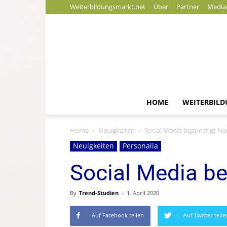
Weiterbildungsmarkt.net
Über
Partner
Media
HOME
WEITERBIL
Home
Neuigkeiten
Social Media begünstigt N
Neuigkeiten
Personalia
Social Media b
By
Trend-Studien
-
1. April 2020
Auf Facebook teilen
Auf Twitter teile