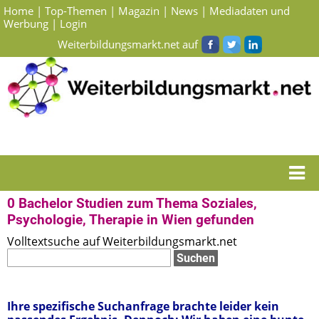
Home
|
Top-Themen
|
Magazin
|
News
|
Mediadaten und
Werbung
|
Login
Weiterbildungsmarkt.net auf
Startseite
> Suchergebnisse Bachelor Studien zum Thema Soziales, Psychologie,
Therapie in Wien
0 Bachelor Studien zum Thema Soziales,
Psychologie, Therapie in Wien gefunden
Volltextsuche auf Weiterbildungsmarkt.net
Ihre spezifische Suchanfrage brachte leider kein