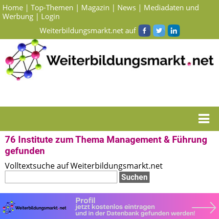
Home
|
Top-Themen
|
Magazin
|
News
|
Mediadaten und
Werbung
|
Login
Weiterbildungsmarkt.net auf
Startseite
> Suchergebnisse Institute zum Thema Management & Führung
76 Institute zum Thema Management & Führung
gefunden
Volltextsuche auf Weiterbildungsmarkt.net