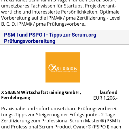
um­setz­ba­res Fach­wis­sen für Star­tups, Pro­jekt­ver­ant­
wort­li­che und in­ter­es­sier­te Per­sön­lich­kei­ten. Op­ti­ma­le
Vor­be­rei­tung auf die IP­MA® / pma Zer­ti­fi­zie­rung - Le­vel
B, C, D. IP­MA® / pma Prü­fungs­vor­be­re...
PSM I und PSPO I - Tipps zur Scrum.org
Prüfungsvorbereitung
X SIEBEN Wirtschaftstraining GmbH ,
laufend
Fernlehrgang
EUR 1.206,-
Pra­xis­na­he und so­fort um­setz­ba­re Prü­fungs­vor­be­rei­
tungs-Tipps zur Stei­ge­rung der Er­folgs­quo­te - 2 Ta­ge.
Zer­ti­fi­zie­rung zum Pro­fes­sio­nal Scrum Mas­ter® (PSM I)
und Pro­fes­sio­nal Scrum Pro­duct Ow­ner® (PSPO I) nach