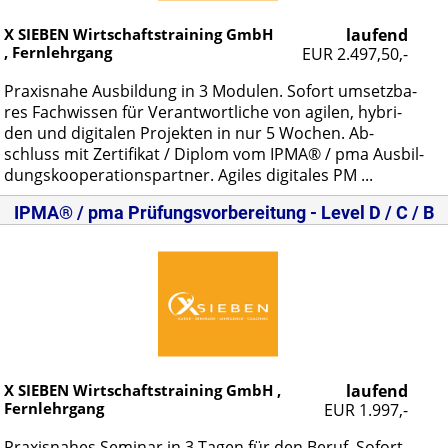
X SIEBEN Wirtschaftstraining GmbH
laufend
, Fernlehrgang
EUR 2.497,50,-
Pra­xis­na­he Aus­bil­dung in 3 Mo­du­len. So­fort um­setz­ba­
res Fach­wis­sen für Ver­ant­wort­li­che von agi­len, hy­bri­
den und di­gi­ta­len Pro­jek­ten in nur 5 Wo­chen. Ab­
schluss mit Zer­ti­fi­kat / Di­plom vom IP­MA® / pma Aus­bil­
dungs­ko­ope­ra­ti­ons­part­ner. Agi­les di­gi­ta­les PM ...
IPMA® / pma Prüfungsvorbereitung - Level D / C / B
X SIEBEN Wirtschaftstraining GmbH ,
laufend
Fernlehrgang
EUR 1.997,-
Pra­xis­na­hes Se­mi­nar in 3 Ta­gen für den Be­ruf. So­fort