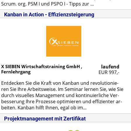
Scrum. org. PSM I und PSPO I - Tipps zur ...
Kanban in Action - Effizienzsteigerung
X SIEBEN Wirtschaftstraining GmbH ,
laufend
Fernlehrgang
EUR 997,-
Ent­de­cken Sie die Kraft von Kan­ban und re­vo­lu­tio­nie­
ren Sie Ih­re Ar­beits­wei­se. Im Se­mi­nar ler­nen Sie, wie Sie
durch vi­su­el­les Ma­nage­ment und kon­ti­nu­ier­li­che Ver­
bes­se­rung Ih­re Pro­zes­se op­ti­mie­ren und ef­fi­zi­en­ter ar­
bei­ten. Kan­ban hilft Ih­nen, egal ob im...
Projektmanagement mit Zertifikat