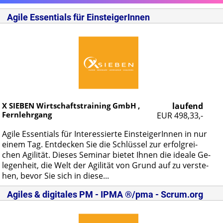
Agile Essentials für EinsteigerInnen
X SIEBEN Wirtschaftstraining GmbH ,
laufend
Fernlehrgang
EUR 498,33,-
Agi­le Es­sen­ti­als für In­ter­es­sier­te Ein­stei­ge­rIn­nen in nur
ei­nem Tag. Ent­de­cken Sie die Schlüs­sel zur er­folg­rei­
chen Agi­li­tät. Die­ses Se­mi­nar bie­tet Ih­nen die idea­le Ge­
le­gen­heit, die Welt der Agi­li­tät von Grund auf zu ver­ste­
hen, be­vor Sie sich in die­se...
Agiles & digitales PM - IPMA ®/pma - Scrum.org