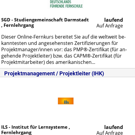
SGD - Studiengemeinschaft Darmstadt
laufend
, Fernlehrgang
Auf Anfrage
Die­ser On­line-Fern­kurs be­rei­tet Sie auf die welt­weit be­
kann­tes­ten und an­ge­se­hens­ten Zer­ti­fi­zie­run­gen für
Pro­jekt­ma­na­ger/in­nen vor: das PMP®-Zer­ti­fi­kat (für an­
ge­hen­de Pro­jekt­lei­ter) bzw. das CAPM®-Zer­ti­fi­kat (für
Pro­jekt­mit­ar­bei­ter) des ame­ri­ka­ni­schen...
Projektmanagement / Projektleiter (IHK)
ILS - Institut für Lernsysteme ,
laufend
Fernlehrgang
Auf Anfrage