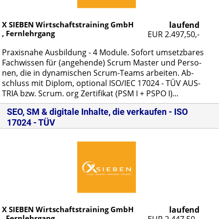
X SIEBEN Wirtschaftstraining GmbH
laufend
, Fernlehrgang
EUR 2.497,50,-
Pra­xis­na­he Aus­bil­dung - 4 Mo­du­le. So­fort um­setz­ba­res
Fach­wis­sen für (an­ge­hen­de) Scrum Mas­ter und Per­so­
nen, die in dy­na­mi­schen Scrum-Teams ar­bei­ten. Ab­
schluss mit Di­plom, op­tio­nal ISO/IEC 17024 - TÜV AUS­
TRIA bzw. Scrum. org Zer­ti­fi­kat (PSM I + PSPO I)...
SEO, SM & digitale Inhalte, die verkaufen - ISO
17024 - TÜV
X SIEBEN Wirtschaftstraining GmbH
laufend
, Fernlehrgang
EUR 2.447,50,-