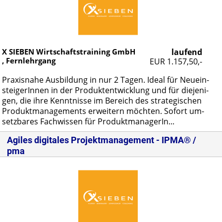
X SIEBEN Wirtschaftstraining GmbH
laufend
, Fernlehrgang
EUR 1.157,50,-
Pra­xis­na­he Aus­bil­dung in nur 2 Ta­gen. Ide­al für Neu­ein­
stei­ge­rIn­nen in der Pro­dukt­ent­wick­lung und für die­je­ni­
gen, die ih­re Kennt­nis­se im Be­reich des stra­te­gi­schen
Pro­dukt­ma­nage­ments er­wei­tern möch­ten. So­fort um­
setz­ba­res Fach­wis­sen für Pro­dukt­ma­na­ge­rIn...
Agiles digitales Projektmanagement - IPMA® /
pma