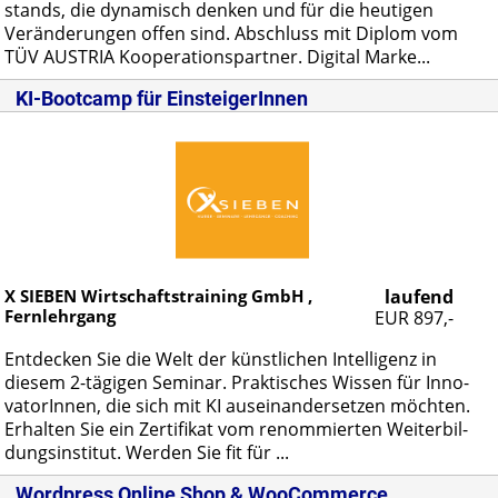
stands, die dy­na­misch den­ken und für die heu­ti­gen
Ver­än­de­run­gen of­fen sind. Ab­schluss mit Di­plom vom
TÜV AUS­TRIA Ko­ope­ra­ti­ons­part­ner. Di­gi­tal Mar­ke...
KI-Bootcamp für EinsteigerInnen
X SIEBEN Wirtschaftstraining GmbH ,
laufend
Fernlehrgang
EUR 897,-
Ent­de­cken Sie die Welt der künst­li­chen In­tel­li­genz in
die­sem 2-tä­gi­gen Se­mi­nar. Prak­ti­sches Wis­sen für In­no­
va­to­rIn­nen, die sich mit KI aus­ein­an­der­set­zen möch­ten.
Er­hal­ten Sie ein Zer­ti­fi­kat vom re­nom­mier­ten Wei­ter­bil­
dungs­in­sti­tut. Wer­den Sie fit für ...
Wordpress Online Shop & WooCommerce