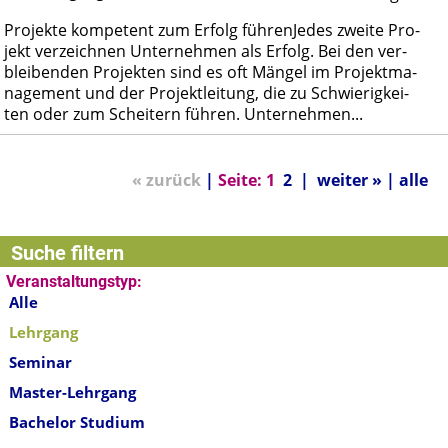
Pro­jek­te kom­pe­tent zum Er­folg füh­ren­Je­des zwei­te Pro­
jekt ver­zeich­nen Un­ter­neh­men als Er­folg. Bei den ver­
blei­ben­den Pro­jek­ten sind es oft Män­gel im Pro­jekt­ma­
nage­ment und der Pro­jekt­lei­tung, die zu Schwie­rig­kei­
ten oder zum Schei­tern füh­ren. Un­ter­neh­men...
« zurück
|
Seite:
1
2
|
weiter »
|
alle
Suche filtern
Veranstaltungstyp:
Alle
Lehrgang
Seminar
Master-Lehrgang
Bachelor Studium