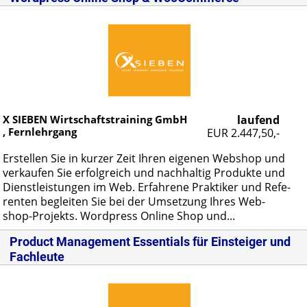
X SIEBEN Wirtschaftstraining GmbH
laufend
, Fernlehrgang
EUR 2.447,50,-
Er­stel­len Sie in kur­zer Zeit Ih­ren ei­ge­nen Web­shop und
ver­kau­fen Sie er­folg­reich und nach­hal­tig Pro­duk­te und
Dienst­leis­tun­gen im Web. Er­fah­re­ne Prak­ti­ker und Re­fe­
ren­ten be­glei­ten Sie bei der Um­set­zung Ih­res Web­
shop-Pro­jekts. Word­press On­line Shop und...
Product Management Essentials für Einsteiger und
Fachleute