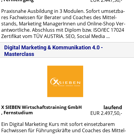
Pra­xis­na­he Aus­bil­dung in 3 Mo­du­len. So­fort um­setz­ba­
res Fach­wis­sen für Be­ra­ter und Coa­ches des Mit­tel­
stands, Mar­ke­ting Ma­na­ge­rIn­nen und On­line-Shop Ver­
ant­wort­li­che. Ab­schluss mit Di­plom bzw. ISO/IEC 17024
Zer­ti­fi­kat vom TÜV AUS­TRIA. SEO, So­ci­al Me­dia ...
Digital Marketing & Kommunikation 4.0 -
Masterclass
X SIEBEN Wirtschaftstraining GmbH
laufend
, Fernstudium
EUR 2.497,50,-
Ein Di­gi­tal Mar­ke­ting Kurs mit so­fort ein­setz­ba­rem
Fach­wis­sen für Füh­rungs­kräf­te und Coa­ches des Mit­tel­