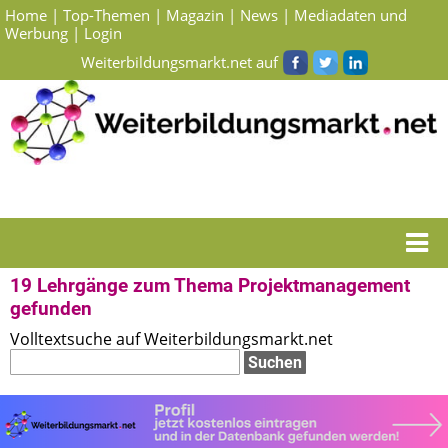
Home
|
Top-Themen
|
Magazin
|
News
|
Mediadaten und
Werbung
|
Login
Weiterbildungsmarkt.net auf
Startseite
> Suchergebnisse Lehrgänge zum Thema Projektmanagement
19 Lehrgänge zum Thema Projektmanagement
gefunden
Volltextsuche auf Weiterbildungsmarkt.net