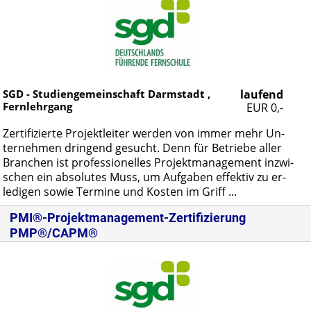
SGD - Studiengemeinschaft Darmstadt ,
laufend
Fernlehrgang
EUR 0,-
Zer­ti­fi­zier­te Pro­jekt­lei­ter wer­den von im­mer mehr Un­
ter­neh­men drin­gend ge­sucht. Denn für Be­trie­be al­ler
Bran­chen ist pro­fes­sio­nel­les Pro­jekt­ma­nage­ment in­zwi­
schen ein ab­so­lu­tes Muss, um Auf­ga­ben ef­fek­tiv zu er­
le­di­gen so­wie Ter­mi­ne und Kos­ten im Griff ...
PMI®-Projektmanagement-Zertifizierung
PMP®/CAPM®