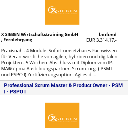
X SIEBEN Wirtschaftstraining GmbH
laufend
, Fernlehrgang
EUR 3.314,17,-
Pra­xis­nah - 4 Mo­du­le. So­fort um­setz­ba­res Fach­wis­sen
für Ver­ant­wort­li­che von agi­len, hy­bri­den und di­gi­ta­len
Pro­jek­ten - 5 Wo­chen. Ab­schluss mit Di­plom vom IP­
MA® / pma Aus­bil­dungs­part­ner. Scrum. org. ( PSM I
und PSPO I) Zer­ti­fi­zie­rungs­op­ti­on. Agi­les di...
Professional Scrum Master & Product Owner - PSM
I - PSPO I