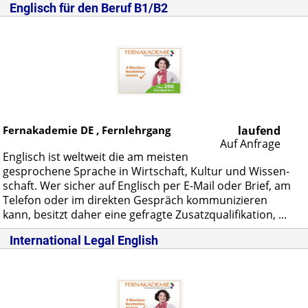
Englisch für den Beruf B1/B2
Fernakademie DE , Fernlehrgang
laufend
Auf Anfrage
Eng­lisch ist welt­weit die am meis­ten
ge­spro­che­ne Spra­che in Wirt­schaft, Kul­tur und Wis­sen­
schaft. Wer si­cher auf Eng­lisch per E-Mail oder Brief, am
Te­le­fon oder im di­rek­ten Ge­spräch kom­mu­ni­zie­ren
kann, be­sitzt da­her ei­ne ge­frag­te Zu­satz­qua­li­fi­ka­ti­on, ...
International Legal English