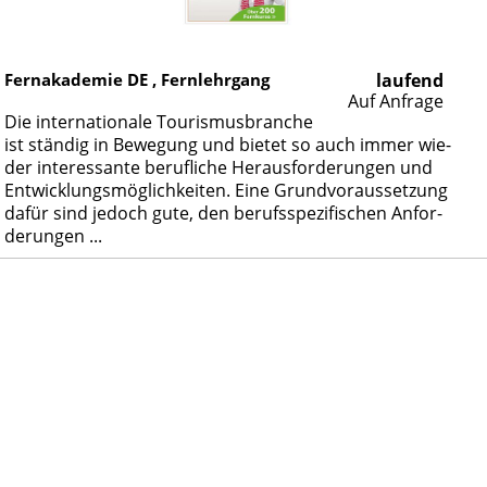
Fernakademie DE , Fernlehrgang
laufend
Auf Anfrage
Die in­ter­na­tio­na­le Tou­ris­mus­bran­che
ist stän­dig in Be­we­gung und bie­tet so auch im­mer wie­
der in­ter­es­san­te be­ruf­li­che Her­aus­for­de­run­gen und
Ent­wick­lungs­mög­lich­kei­ten. Ei­ne Grund­vor­aus­set­zung
da­für sind je­doch gu­te, den be­rufs­spe­zi­fi­schen An­for­
de­run­gen ...