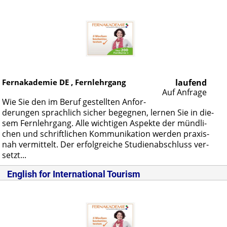
Fernakademie DE , Fernlehrgang
laufend
Auf Anfrage
Wie Sie den im Be­ruf ge­stell­ten An­for­
de­run­gen sprach­lich si­cher be­geg­nen, ler­nen Sie in die­
sem Fern­lehr­gang. Al­le wich­ti­gen As­pek­te der münd­li­
chen und schrift­li­chen Kom­mu­ni­ka­ti­on wer­den pra­xis­
nah ver­mit­telt. Der er­folg­rei­che Stu­di­en­ab­schluss ver­
setzt...
English for International Tourism