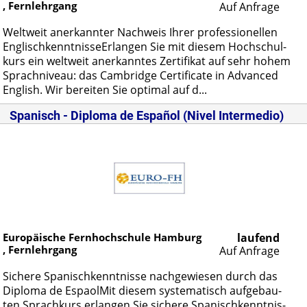
, Fernlehrgang
Auf Anfrage
Welt­weit an­er­kann­ter Nach­weis Ih­rer pro­fes­sio­nel­len
Eng­lisch­kennt­nis­seEr­lan­gen Sie mit die­sem Hoch­schul­
kurs ein welt­weit an­er­kann­tes Zer­ti­fi­kat auf sehr ho­hem
Sprach­ni­veau: das Cam­bridge Cer­ti­fi­ca­te in Ad­van­ced
Eng­lish. Wir be­rei­ten Sie op­ti­mal auf d...
Spanisch - Diploma de Español (Nivel Intermedio)
Europäische Fernhochschule Hamburg
laufend
, Fernlehrgang
Auf Anfrage
Si­che­re Spa­nisch­kennt­nis­se nach­ge­wie­sen durch das
Di­plo­ma de Es­paol­Mit die­sem sys­te­ma­tisch auf­ge­bau­
ten Sprach­kurs er­lan­gen Sie si­che­re Spa­nisch­kennt­nis­