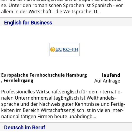
se. Un­ter den ro­ma­ni­schen Spra­chen ist Spa­nisch - vor
al­lem in der Wirt­schaft - die Welt­spra­che. D...
English for Business
Europäische Fernhochschule Hamburg
laufend
, Fernlehrgang
Auf Anfrage
Pro­fes­sio­nel­les Wirt­schafts­eng­lisch für den in­ter­na­tio­
na­len Un­ter­neh­mens­all­ta­gEng­lisch ist Welt­han­dels­
spra­che und der Nach­weis gu­ter Kennt­nis­se und Fer­tig­
kei­ten im Be­reich Wirt­schafts­eng­lisch ist in vie­len in­ter­
na­tio­nal tä­ti­gen Fir­men heu­te un­ab­dingb...
Deutsch im Beruf