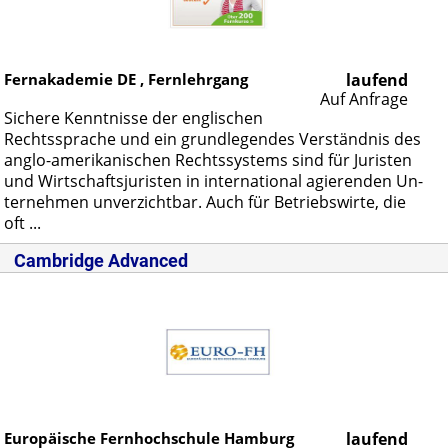
Fernakademie DE , Fernlehrgang
laufend
Auf Anfrage
Si­che­re Kennt­nis­se der eng­li­schen
Rechts­spra­che und ein grund­le­gen­des Ver­ständ­nis des
anglo-ame­ri­ka­ni­schen Rechts­sys­tems sind für Ju­ris­ten
und Wirt­schafts­ju­ris­ten in in­ter­na­tio­nal agie­ren­den Un­
ter­neh­men un­ver­zicht­bar. Auch für Be­triebs­wir­te, die
oft ...
Cambridge Advanced
Europäische Fernhochschule Hamburg
laufend