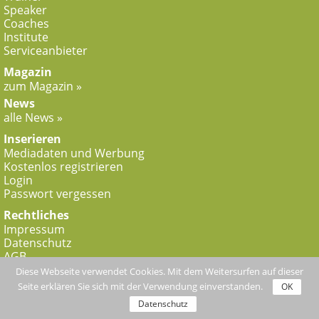
Speaker
Coaches
Institute
Serviceanbieter
Magazin
zum Magazin »
News
alle News »
Inserieren
Mediadaten und Werbung
Kostenlos registrieren
Login
Passwort vergessen
Rechtliches
Impressum
Datenschutz
AGB
Diese Webseite verwendet Cookies. Mit dem Weitersurfen auf dieser
Copyright
Seite erklären Sie sich mit der Verwendung einverstanden.
OK
© 2011-2026 Weiterbildungsmarkt.net - Die
BILDUNGSMANAGER KG
Datenschutz