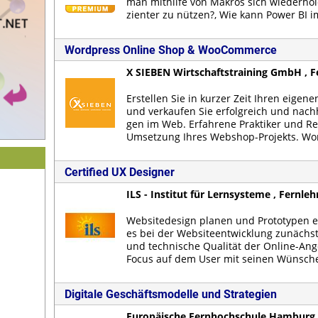
man mit­hil­fe von Ma­kros sich wie­der­ho­le
zi­en­ter zu nüt­zen?, Wie kann Power BI i
Wordpress Online Shop & WooCommerce
X SIEBEN Wirtschaftstraining GmbH , F
Er­stel­len Sie in kur­zer Zeit Ih­ren ei­ge­
und ver­kau­fen Sie er­folg­reich und nach­h
gen im Web. Er­fah­re­ne Prak­ti­ker und Re­
Um­set­zung Ih­res Web­shop-Pro­jekts. Wo
Certified UX Designer
ILS - Institut für Lernsysteme , Fernle
Web­site­de­sign pla­nen und Pro­to­ty­pen e
es bei der Web­siteent­wick­lung zu­nächst 
und tech­ni­sche Qua­li­tät der On­line-An­
Fo­cus auf dem User mit sei­nen Wün­schen.
Digitale Geschäftsmodelle und Strategien
Europäische Fernhochschule Hamburg 