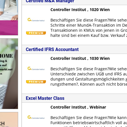
Certified M&A Manager
Controller Institut ,
1020
Wien
Be­schäf­ti­gen Sie die­se Fra­gen?Wie se­he
Schrit­te ei­ner Mun­dA-Trans­ak­ti­on im De
Trans­ak­tio­nen in KMUs von je­nen in Gro
hal­te sind bei ei­nem Kauf bzw. Ver­kauf zu
Certified IFRS Accountant
Controller Institut ,
1030
Wien
Be­schäf­ti­gen Sie die­se Fra­gen?Wie se­he
Un­ter­schie­de zwi­schen UGB und IFRS aus
dun­gen und Ge­stal­tungs­mög­lich­kei­ten g
rungs­the­men?, Kön­nen auch nicht bör­sen
Excel Master Class
Controller Institut , Webinar
Be­schäf­ti­gen Sie die­se Fra­gen?Wie kan
Funk­tio­nen be­triebs­wirt­schaft­lich voll a