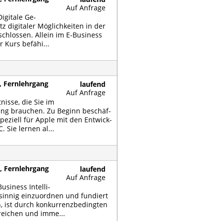
Auf Anfrage
i­gi­ta­le Ge­
z di­gi­ta­ler Mög­lich­kei­ten in der
­schlos­sen. Al­lein im E-Busi­ness
 Kurs be­fä­hi...
, Fernlehrgang
laufend
Auf Anfrage
nis­se, die Sie im
ung brau­chen. Zu Be­ginn be­schäf­
e­zi­ell für App­le mit den Ent­wick­
 Sie ler­nen al...
, Fernlehrgang
laufend
Auf Anfrage
usi­ness In­tel­li­
sin­nig ein­zu­ord­nen und fun­diert
, ist durch kon­kur­renz­be­ding­ten
­rei­chen und im­me...