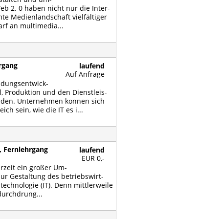
s Web 2. 0 ha­ben nicht nur die In­ter­
te Me­di­en­land­schaft viel­fäl­ti­ger
f an mul­ti­me­dia...
hrgang
laufend
Auf Anfrage
­dungs­ent­wick­
l, Pro­duk­ti­on und den Dienst­leis­
r­den. Un­ter­neh­men kön­nen sich
eich sein, wie die IT es i...
, Fernlehrgang
laufend
EUR 0,-
r­zeit ein gro­ßer Um­
r Ge­stal­tung des be­triebs­wirt­
­tech­no­lo­gie (IT). Denn mitt­ler­wei­le
durch­drung...