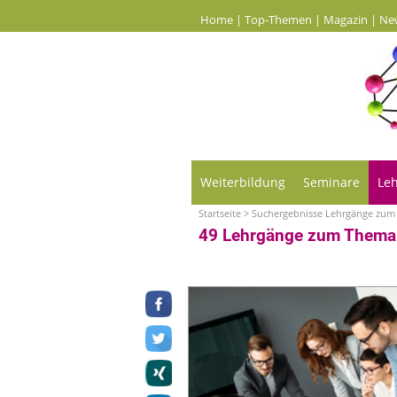
Home
|
Top-Themen
|
Magazin
|
Ne
Weiterbildung
Seminare
Le
Startseite
> Suchergebnisse Lehrgänge zum
49 Lehrgänge zum Thema 