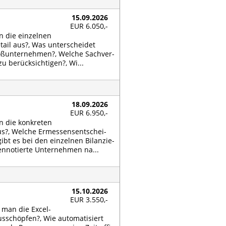
15.09.2026
EUR 6.050,-
n die ein­zel­nen
­tail aus?, Was un­ter­schei­det
ß­un­ter­neh­men?, Wel­che Sach­ver­
 be­rück­sich­ti­gen?, Wi...
18.09.2026
EUR 6.950,-
n die kon­kre­ten
?, Wel­che Er­mes­sens­ent­schei­
ibt es bei den ein­zel­nen Bi­lan­zie­
­no­tier­te Un­ter­neh­men na...
15.10.2026
EUR 3.550,-
n man die Ex­cel-
us­schöp­fen?, Wie au­to­ma­ti­siert