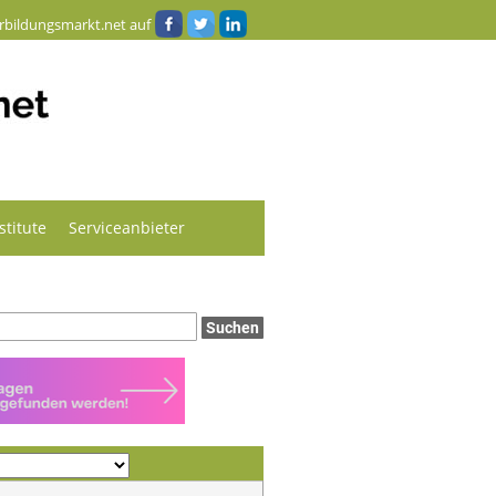
rbildungsmarkt.net auf
stitute
Serviceanbieter