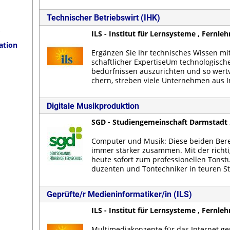
Technischer Betriebswirt (IHK)
ILS - Institut für Lernsysteme , Fernle
ation
Er­gän­zen Sie Ihr tech­ni­sches Wis­sen mit
schaft­li­cher Ex­per­ti­se­Um tech­no­lo­gi­s
be­dürf­nis­sen aus­zu­rich­ten und so wert­vo
chern, stre­ben vie­le Un­ter­neh­men aus I
Digitale Musikproduktion
SGD - Studiengemeinschaft Darmstadt 
Com­pu­ter und Mu­sik: Die­se bei­den Be­r
im­mer stär­ker zu­sam­men. Mit der rich­
heu­te so­fort zum pro­fes­sio­nel­len Ton­st
du­zen­ten und Ton­tech­ni­ker in teu­ren St
Geprüfte/r Medieninformatiker/in (ILS)
ILS - Institut für Lernsysteme , Fernle
Mul­ti­me­dia­kon­zep­te für das In­ter­net g