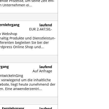
n­de Pro­zes­se, um sei­ne Zeit ef­fi­
m Un­ter­neh­men ei...
ernlehrgang
laufend
EUR 2.447,50,-
nen Web­shop
al­tig Pro­duk­te und Dienst­leis­tun­
fe­ren­ten be­glei­ten Sie bei der
rd­press On­line Shop und...
hrgang
laufend
Auf Anfrage
nt­wi­ckeln­Ging
vor­wie­gend um die in­halt­li­che
ge­bo­te, liegt heu­te zu­neh­mend der
 Ei­ne an­wen­der­zen­tri...
, Fernlehrgang
laufend