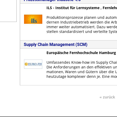
ILS - Institut für Lernsysteme , Fernle
Pro­duk­ti­ons­pro­zes­se pla­nen und au­to­m
der­nen In­dus­trie­be­trieb wer­den die Ar­b
im­mer wei­ter au­to­ma­ti­siert. Da­zu wer­den
stel­len stan­dar­di­siert und ver­teil­te Sys­
Supply Chain Management (SCM)
Europäische Fernhochschule Hamburg 
Um­fas­sen­des Know-how im Sup­p­ly Cha
Die An­for­de­run­gen an den ef­fek­ti­ven un
ma­tio­nen, Wa­ren und Gü­tern über die U
heut­zu­ta­ge kom­ple­xer denn je. Ei­ne mo
« zurück