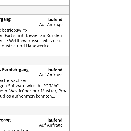
hrgang
laufend
Auf Anfrage
 be­triebs­wirt­
chen Fort­schritt bes­ser an Kun­den­
l­le Wett­be­werbs­vor­tei­le zu si­
n­dus­trie und Hand­werk e...
, Fernlehrgang
laufend
Auf Anfrage
ei­che wach­sen
ti­gen Soft­ware wird Ihr PC/MAC
u­dio. Was frü­her nur Mu­si­ker, Pro­
u­di­os auf­neh­men konn­ten,...
hrgang
laufend
Auf Anfrage
e­stal­ten und um­