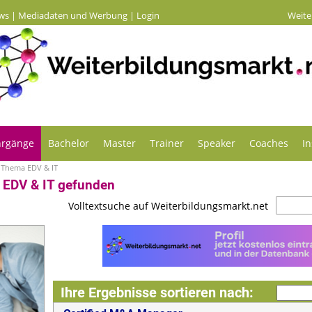
ws
|
Mediadaten und Werbung
|
Login
Weite
hrgänge
Bachelor
Master
Trainer
Speaker
Coaches
In
 Thema EDV & IT
EDV & IT gefunden
Volltextsuche auf Weiterbildungsmarkt.net
Ihre Ergebnisse sortieren nach: