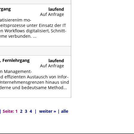
hrgang
laufend
Auf Anfrage
a­ti­sie­renIm mo­
eits­pro­zes­se un­ter Ein­satz der IT
 Work­flows di­gi­ta­li­siert, Schnitt­
te­me ver­bun­den. ...
, Fernlehrgang
laufend
Auf Anfrage
in Ma­nage­ment­
d ef­fi­zi­en­ten Aus­tausch von In­for­
n­ter­neh­mens­gren­zen hin­aus sind
­der­ne und be­deut­sa­me Me­thod...
|
Seite:
1
2
3
4
|
weiter »
|
alle