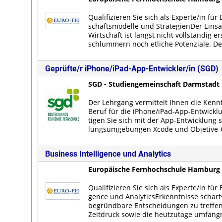
Qua­li­fi­zie­ren Sie sich als Ex­per­te/in für D
schäfts­mo­del­le und Stra­te­gi­en­Der Ein­sat
Wirt­schaft ist längst nicht voll­stän­dig er
schlum­mern noch et­li­che Po­ten­zia­le. Der
Geprüfte/r iPhone/iPad-App-Entwickler/in (SGD)
SGD - Studiengemeinschaft Darmstadt 
Der Lehr­gang ver­mit­telt Ih­nen die Kennt­
Be­ruf für die iPho­ne/iPad-App-Ent­wick­l
ti­gen Sie sich mit der App-Ent­wick­lung sp
lungs­um­ge­bun­gen Xcode und Ob­je­ti­ve-C.
Business Intelligence und Analytics
Europäische Fernhochschule Hamburg 
Qua­li­fi­zie­ren Sie sich als Ex­per­te/in für B
gence und Ana­ly­ticsEr­kennt­nis­se scharf­
be­gründ­ba­re Ent­schei­dun­gen zu tref­fen
Zeit­druck so­wie die heut­zu­ta­ge um­fang