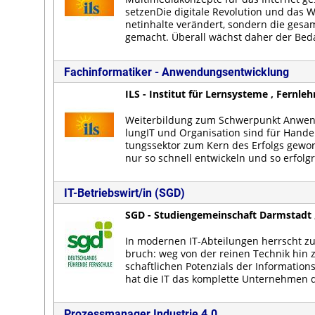
set­zen­Die di­gi­ta­le Re­vo­lu­ti­on und da
ne­tin­hal­te ver­än­dert, son­dern die ge­sam­
ge­macht. Über­all wächst da­her der Be­dar
Fachinformatiker - Anwendungsentwicklung
ILS - Institut für Lernsysteme , Fernle
Wei­ter­bil­dung zum Schwer­punkt An­wen
lun­gIT und Or­ga­ni­sa­ti­on sind für Han­de
tungs­sek­tor zum Kern des Er­folgs ge­wo
nur so schnell ent­wi­ckeln und so er­folg­r
IT-Betriebswirt/in (SGD)
SGD - Studiengemeinschaft Darmstadt 
In mo­der­nen IT-Ab­tei­lun­gen herrscht zu
bruch: weg von der rei­nen Tech­nik hin zu
schaft­li­chen Po­ten­zi­als der In­for­ma­ti­ons
hat die IT das kom­plet­te Un­ter­neh­men 
Prozessmanager Industrie 4.0