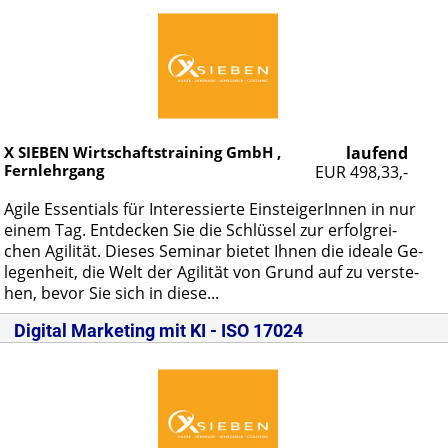
X SIEBEN Wirtschaftstraining GmbH ,
laufend
Fernlehrgang
EUR 498,33,-
Agi­le Es­sen­ti­als für In­ter­es­sier­te Ein­stei­ge­rIn­nen in nur
ei­nem Tag. Ent­de­cken Sie die Schlüs­sel zur er­folg­rei­
chen Agi­li­tät. Die­ses Se­mi­nar bie­tet Ih­nen die idea­le Ge­
le­gen­heit, die Welt der Agi­li­tät von Grund auf zu ver­ste­
hen, be­vor Sie sich in die­se...
Digital Marketing mit KI - ISO 17024