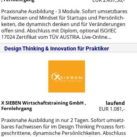
Pra­xis­na­he Aus­bil­dung - 3 Mo­du­le. So­fort um­setz­ba­res
Fach­wis­sen und Mind­set für Star­tups und Per­sön­lich­
kei­ten, die dy­na­misch den­ken und für Ver­än­de­run­gen
of­fen sind. Ab­schluss mit Di­plom, op­tio­nal ISO/IEC
17024 Zer­ti­fi­kat vom TÜV AUS­TRIA. Live-On­line...
Design Thinking & Innovation für Praktiker
X SIEBEN Wirtschaftstraining GmbH ,
laufend
Fernlehrgang
EUR 1.081,-
Pra­xis­na­he Aus­bil­dung in nur 2 Ta­gen. So­fort um­setz­
ba­res Fach­wis­sen für im De­sign Thin­king Pro­zess fort­
ge­schrit­te­ne, dy­na­mi­sche Per­sön­lich­kei­ten. Ab­schluss