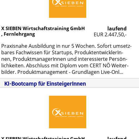
X SIEBEN Wirtschaftstraining GmbH
laufend
, Fernlehrgang
EUR 2.447,50,-
Pra­xis­na­he Aus­bil­dung in nur 5 Wo­chen. So­fort um­setz­
ba­res Fach­wis­sen für Star­tups, Pro­dukt­ent­wick­le­rIn­
nen, Pro­dukt­ma­na­ge­rIn­nen und in­ter­es­sier­te Per­sön­
lich­kei­ten. Ab­schluss mit Di­plom vom CERT NÖ Wei­ter­
bil­der. Pro­dukt­ma­nage­ment - Grund­la­gen Live-Onl...
KI-Bootcamp für EinsteigerInnen
X SIEBEN Wirtschaftstraining GmbH ,