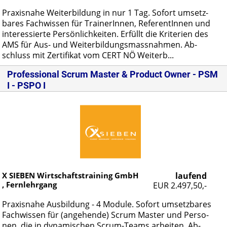
Pra­xis­na­he Wei­ter­bil­dung in nur 1 Tag. So­fort um­setz­
ba­res Fach­wis­sen für Trai­ne­rIn­nen, Re­fe­ren­tIn­nen und
in­ter­es­sier­te Per­sön­lich­kei­ten. Er­füllt die Kri­te­ri­en des
AMS für Aus- und Wei­ter­bil­dungs­mass­nah­men. Ab­
schluss mit Zer­ti­fi­kat vom CERT NÖ Wei­terb...
Professional Scrum Master & Product Owner - PSM
I - PSPO I
X SIEBEN Wirtschaftstraining GmbH
laufend
, Fernlehrgang
EUR 2.497,50,-
Pra­xis­na­he Aus­bil­dung - 4 Mo­du­le. So­fort um­setz­ba­res
Fach­wis­sen für (an­ge­hen­de) Scrum Mas­ter und Per­so­
nen, die in dy­na­mi­schen Scrum-Teams ar­bei­ten. Ab­