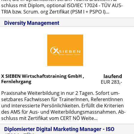
schluss mit Di­plom, op­tio­nal ISO/IEC 17024 - TÜV AUS­
TRIA bzw. Scrum. org Zer­ti­fi­kat (PSM I + PSPO I)...
Diversity Management
X SIEBEN Wirtschaftstraining GmbH ,
laufend
Fernlehrgang
EUR 283,-
Pra­xis­na­he Wei­ter­bil­dung in nur 2 Ta­gen. So­fort um­
setz­ba­res Fach­wis­sen für Trai­ne­rIn­nen, Re­fe­ren­tIn­nen
und in­ter­es­sier­te Per­sön­lich­kei­ten. Er­füllt die Kri­te­ri­en
des AMS für Aus- und Wei­ter­bil­dungs­mass­nah­men. Ab­
schluss mit Zer­ti­fi­kat vom CERT NÖ Wei­te...
Diplomierter Digital Marketing Manager - ISO