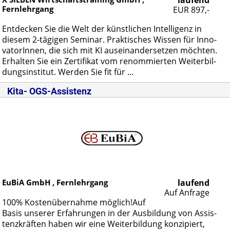
laufend
Fernlehrgang
EUR 897,-
Ent­de­cken Sie die Welt der künst­li­chen In­tel­li­genz in
die­sem 2-tä­gi­gen Se­mi­nar. Prak­ti­sches Wis­sen für In­no­
va­to­rIn­nen, die sich mit KI aus­ein­an­der­set­zen möch­ten.
Er­hal­ten Sie ein Zer­ti­fi­kat vom re­nom­mier­ten Wei­ter­bil­
dungs­in­sti­tut. Wer­den Sie fit für ...
Kita- OGS-Assistenz
EuBiA GmbH , Fernlehrgang
laufend
Auf Anfrage
100% Kos­ten­über­nah­me mög­lich!Auf
Ba­sis un­se­rer Er­fah­run­gen in der Aus­bil­dung von As­sis­
tenz­kräf­ten ha­ben wir ei­ne Wei­ter­bil­dung kon­zi­piert,