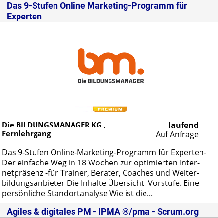
Das 9-Stufen Online Marketing-Programm für
Experten
Die BILDUNGSMANAGER KG ,
laufend
Fernlehrgang
Auf Anfrage
Das 9-Stu­fen On­line-Mar­ke­ting-Pro­gramm für Ex­per­ten­
Der ein­fa­che Weg in 18 Wo­chen zur op­ti­mier­ten In­ter­
net­prä­senz -für Trai­ner, Be­ra­ter, Coa­ches und Wei­ter­
bil­dungs­an­bie­ter Die In­hal­te Über­sicht: Vor­stu­fe: Ei­ne
per­sön­li­che Stand­ort­ana­ly­se Wie ist die...
Agiles & digitales PM - IPMA ®/pma - Scrum.org