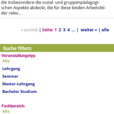
die ins­be­son­de­re die so­zi­al- und grup­pen­päd­ago­gi­
schen As­pek­te ab­deckt, die für die­se bei­den Ar­beits­fel­
der re­lev...
« zurück
|
Seite:
1
2
3
4
… |
weiter »
|
alle
Suche filtern
Veranstaltungstyp:
Alle
Lehrgang
Seminar
Master-Lehrgang
Bachelor Studium
Fachbereich:
Alle