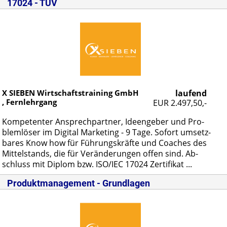
17024 - TÜV
X SIEBEN Wirtschaftstraining GmbH
laufend
, Fernlehrgang
EUR 2.497,50,-
Kom­pe­ten­ter An­sprech­part­ner, Ide­en­ge­ber und Pro­
blem­lö­ser im Di­gi­tal Mar­ke­ting - 9 Ta­ge. So­fort um­setz­
ba­res Know how für Füh­rungs­kräf­te und Coa­ches des
Mit­tel­stands, die für Ver­än­de­run­gen of­fen sind. Ab­
schluss mit Di­plom bzw. ISO/IEC 17024 Zer­ti­fi­kat ...
Produktmanagement - Grundlagen