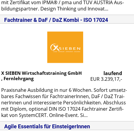
mit Zer­ti­fi­kat vom IP­MA® / pma und TÜV AUS­TRIA Aus­
bil­dungs­part­ner. De­sign Thin­king und In­no­vat...
Fachtrainer & DaF / DaZ Kombi - ISO 17024
X SIEBEN Wirtschaftstraining GmbH
laufend
, Fernlehrgang
EUR 3.239,17,-
Pra­xis­na­he Aus­bil­dung in nur 6 Wo­chen. So­fort um­setz­
ba­res Fach­wis­sen für Fach­trai­ne­rIn­nen, DaF / DaZ Trai­
ne­rIn­nen und in­ter­es­sier­te Per­sön­lich­kei­ten. Ab­schluss
mit Di­plom, op­tio­nal DIN ISO 17024 Fach­trai­ner Zer­ti­fi­
kat von Sys­tem­CERT. On­line-Event. Si...
Agile Essentials für EinsteigerInnen