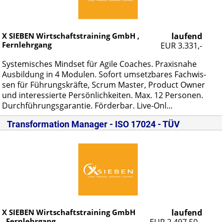
X SIEBEN Wirtschaftstraining GmbH ,
laufend
Fernlehrgang
EUR 3.331,-
Sys­te­mi­sches Mind­set für Agi­le Coa­ches. Pra­xis­na­he
Aus­bil­dung in 4 Mo­du­len. So­fort um­setz­ba­res Fach­wis­
sen für Füh­rungs­kräf­te, Scrum Mas­ter, Pro­duct Ow­ner
und in­ter­es­sier­te Per­sön­lich­kei­ten. Max. 12 Per­so­nen.
Durch­füh­rungs­ga­ran­tie. För­der­bar. Live-Onl...
Transformation Manager - ISO 17024 - TÜV
X SIEBEN Wirtschaftstraining GmbH
laufend
, Fernlehrgang
EUR 2.497,50,-