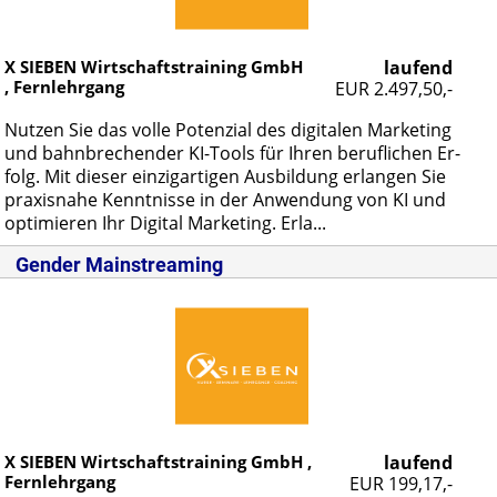
X SIEBEN Wirtschaftstraining GmbH
laufend
, Fernlehrgang
EUR 2.497,50,-
Nut­zen Sie das vol­le Po­ten­zi­al des di­gi­ta­len Mar­ke­ting
und bahn­bre­chen­der KI-Tools für Ih­ren be­ruf­li­chen Er­
folg. Mit die­ser ein­zig­ar­ti­gen Aus­bil­dung er­lan­gen Sie
pra­xis­na­he Kennt­nis­se in der An­wen­dung von KI und
op­ti­mie­ren Ihr Di­gi­tal Mar­ke­ting. Er­la...
Gender Mainstreaming
X SIEBEN Wirtschaftstraining GmbH ,
laufend
Fernlehrgang
EUR 199,17,-