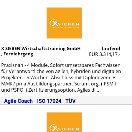
X SIEBEN Wirtschaftstraining GmbH
laufend
, Fernlehrgang
EUR 3.314,17,-
Pra­xis­nah - 4 Mo­du­le. So­fort um­setz­ba­res Fach­wis­sen
für Ver­ant­wort­li­che von agi­len, hy­bri­den und di­gi­ta­len
Pro­jek­ten - 5 Wo­chen. Ab­schluss mit Di­plom vom IP­
MA® / pma Aus­bil­dungs­part­ner. Scrum. org. ( PSM I
und PSPO I) Zer­ti­fi­zie­rungs­op­ti­on. Agi­les di...
Agile Coach - ISO 17024 - TÜV