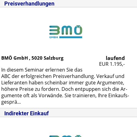
Preisverhandlungen
BMÖ GmbH ,
5020
Salzburg
laufend
EUR 1.195,-
In die­sem Se­mi­nar er­ler­nen Sie das
ABC der er­folg­rei­chen Preis­ver­hand­lung. Ver­kauf und
Lie­fe­ran­ten ha­ben schein­bar im­mer gu­te Ar­gu­men­te,
hö­he­re Prei­se zu for­dern. Doch ent­pup­pen sich die Ar­
gu­men­te oft als Vor­wän­de. Sie trai­nie­ren, Ih­re Ein­kaufs­
ge­sprä...
Indirekter Einkauf