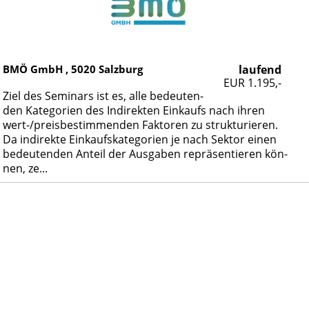
BMÖ GmbH ,
5020
Salzburg
laufend
EUR 1.195,-
Ziel des Se­mi­nars ist es, al­le be­deu­ten­
den Ka­te­go­ri­en des In­di­rek­ten Ein­kaufs nach ih­ren
wert-/preis­be­stim­men­den Fak­to­ren zu struk­tu­rie­ren.
Da in­di­rek­te Ein­kaufs­ka­te­go­ri­en je nach Sek­tor ei­nen
be­deu­ten­den An­teil der Aus­ga­ben re­prä­sen­tie­ren kön­
nen, ze...