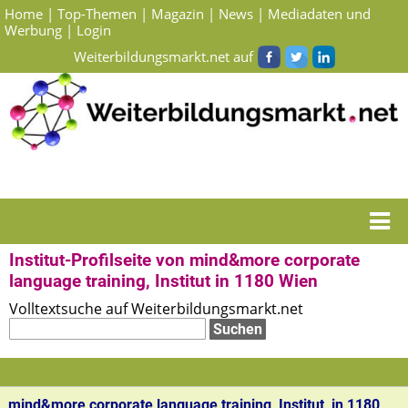
Home
|
Top-Themen
|
Magazin
|
News
|
Mediadaten und
Werbung
|
Login
Weiterbildungsmarkt.net auf
Startseite
>
Suchergebnisse Institut zum Thema Sprachen, Interkulturelle
Kommunikation in Wien
> mind&more corporate language training
Institut-Profilseite von mind&more corporate
language training, Institut in 1180 Wien
Volltextsuche auf Weiterbildungsmarkt.net
mind&more corporate language training, Institut, in 1180