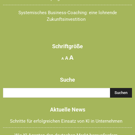
Systemisches Business-Coaching: eine lohnende
Zukunftsinvestition
Schriftgröße
Increase
A
Reset
Decrease
A
A
font
font
font
size.
size.
size.
Suche
Aktuelle News
Schritte für erfolgreichen Einsatz von KI in Unternehmen