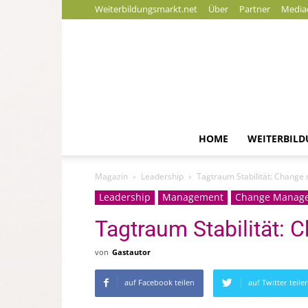
Weiterbildungsmarkt.net
Über
Partner
Media
HOME
WEITERBIL
Magazin
Leadership
Tagtraum Stabilität: Change 
Leadership
Management
Change Manag
Tagtraum Stabilität: 
von
Gastautor
auf Facebook teilen
auf Twitter teile