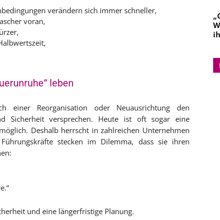
nbedingungen verändern sich immer schneller,
„
rascher voran,
W
ürzer,
i
Halbwertszeit,
uerunruhe“ leben
ch einer Reorganisation oder Neuausrichtung den
d Sicherheit versprechen. Heute ist oft sogar eine
nmöglich. Deshalb herrscht in zahlreichen Unternehmen
Führungskräfte ste­cken im Dilemma, dass sie ihren
nen:
e.“
herheit und eine längerfristige Planung.