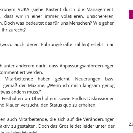
 Akronym VUKA (siehe Kasten) durch die Management-
, dass wir in einer immer volatileren, unsichereren,
n. Doch was bedeutet das für uns Menschen? Wie gehen
 ihr zurecht?
(wozu auch deren Führungskräfte zählen) erlebt man
ich unter anderem darin, dass Anpassungsanforderungen
 kommentiert werden.
Mitarbeitende haben gelernt, Neuerungen bzw.
n – gemäß der Maxime: „Wenn ich mich langsam genug
 etwas ändern muss.“
 Festhalten an Überholtem sowie Endlos-Diskussionen
Klauen versucht, den Status quo zu erhalten.
men auch Mitarbeitende, die sich auf die Veränderungen
z
tiv zu gestalten. Doch das Gros leidet leider unter der
ig auf den Wandel.