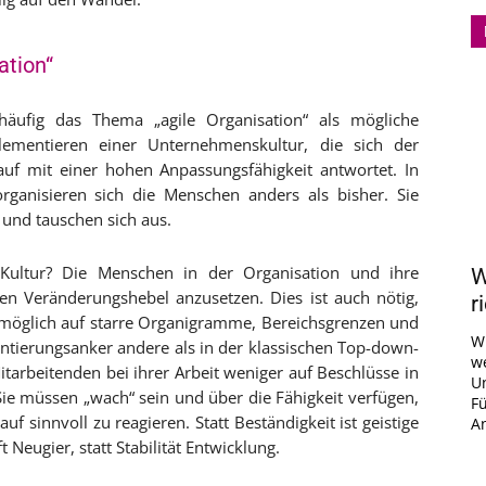
ation“
häufig das Thema „agile Organisation“ als mögliche
emen­tieren einer Unternehmenskultur, die sich der
uf mit einer hohen Anpassungsfähigkeit antwortet. In
ganisieren sich die Menschen an­ders als bisher. Sie
 und tauschen sich aus.
Kultur? Die Menschen in der Organisation und ihre
W
den Veränderungshebel anzusetzen. Dies ist auch nötig,
r
it möglich auf starre Organigramme, Bereichsgrenzen und
W
ntierungsanker andere als in der klassischen Top-down-
we
ar­beitenden bei ihrer Arbeit weniger auf Beschlüsse in
U
ie müssen „wach“ sein und über die Fähigkeit verfügen,
Fü
uf sinnvoll zu reagieren. Statt Beständigkeit ist geistige
An
ft Neugier, statt Stabilität Entwicklung.