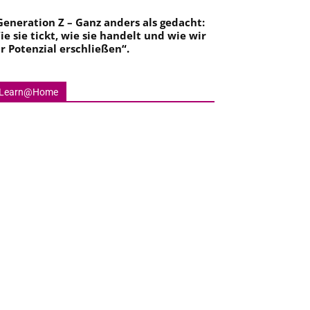
Generation Z – Ganz anders als gedacht:
ie sie tickt, wie sie handelt und wie wir
hr Potenzial erschließen
“.
Learn@Home