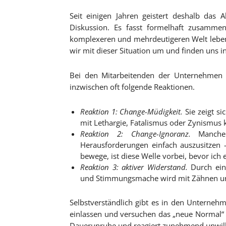
Seit einigen Jahren geistert deshalb das
Diskussion. Es fasst formelhaft zusammen
komplexeren und mehrdeutigeren Welt lebe
wir mit dieser Situation um und finden uns in
Bei den Mitarbeitenden der Unternehmen 
inzwischen oft folgende Reaktionen.
Reaktion 1: Change-Müdigkeit.
Sie zeigt s
mit Lethargie, Fatalismus oder Zynismus
Reaktion 2: Change-Ignoranz.
Manche 
Herausforderungen ein­fach auszusitze
bewege, ist diese Welle vorbei, bevor ich
Reaktion 3: aktiver Widerstand.
Durch ein
und Stimmungsmache wird mit Zähnen und 
Selbstverständlich gibt es in den Unterneh
einlassen und versuchen das „neue Normal“ ak
Dauerunruhe und reagiert zunehmend unwill