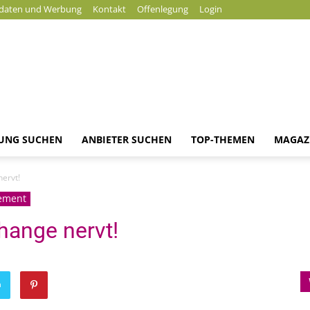
daten und Werbung
Kontakt
Offenlegung
Login
DUNG SUCHEN
ANBIETER SUCHEN
TOP-THEMEN
MAGAZ
Magazin
nervt!
ement
Change nervt!
n