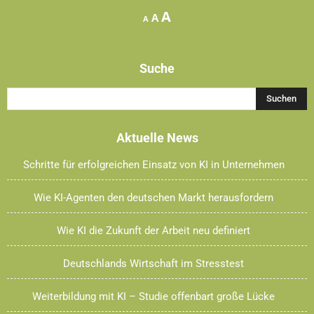
Increase
A
Reset
Decrease
A
A
font
font
font
size.
size.
size.
Suche
Aktuelle News
Schritte für erfolgreichen Einsatz von KI in Unternehmen
Wie KI-Agenten den deutschen Markt herausfordern
Wie KI die Zukunft der Arbeit neu definiert
Deutschlands Wirtschaft im Stresstest
Weiterbildung mit KI – Studie offenbart große Lücke