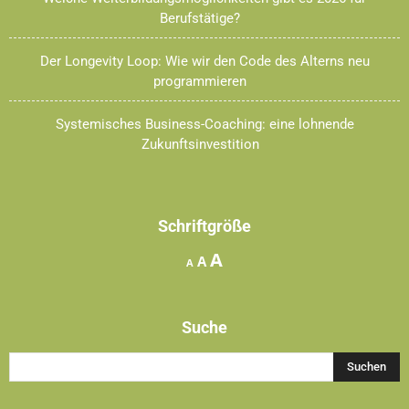
Berufstätige?
Der Longevity Loop: Wie wir den Code des Alterns neu
programmieren
Systemisches Business-Coaching: eine lohnende
Zukunftsinvestition
Schriftgröße
Increase
A
Reset
Decrease
A
A
font
font
font
size.
size.
size.
Suche