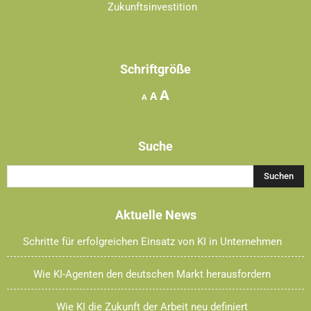
Zukunftsinvestition
Schriftgröße
Increase
A
Reset
Decrease
A
A
font
font
font
size.
size.
size.
Suche
Aktuelle News
Schritte für erfolgreichen Einsatz von KI in Unternehmen
Wie KI-Agenten den deutschen Markt herausfordern
Wie KI die Zukunft der Arbeit neu definiert