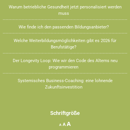
Warum betriebliche Gesundheit jetzt personalisiert werden
muss
Wie finde ich den passenden Bildungsanbieter?
Welche Weiterbildungsmöglichkeiten gibt es 2026 für
Berufstätige?
Der Longevity Loop: Wie wir den Code des Alterns neu
programmieren
Systemisches Business-Coaching: eine lohnende
Zukunftsinvestition
Schriftgröße
Increase
A
Reset
Decrease
A
A
font
font
font