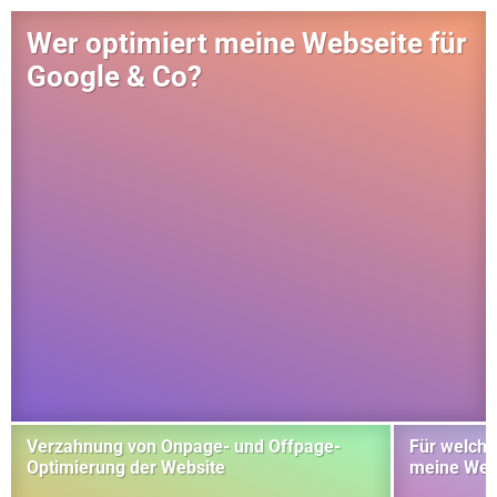
Wer optimiert meine Webseite für
Google & Co?
Verzahnung von Onpage- und Offpage-
Für welche
Optimierung der Website
meine Web