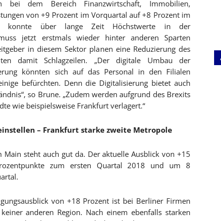
h bei dem Bereich Finanzwirtschaft, Immobilien,
tungen von +9 Prozent im Vorquartal auf +8 Prozent im
e konnte über lange Zeit Höchstwerte in der
 muss jetzt erstmals wieder hinter anderen Sparten
itgeber in diesem Sektor planen eine Reduzierung des
ten damit Schlagzeilen. „Der digitale Umbau der
rung könnten sich auf das Personal in den Filialen
einige befürchten. Denn die Digitalisierung bietet auch
ändnis“, so Brune. „Zudem werden aufgrund des Brexits
te wie beispielsweise Frankfurt verlagert.“
einstellen – Frankfurt starke zweite Metropole
Main steht auch gut da. Der aktuelle Ausblick von +15
Prozentpunkte zum ersten Quartal 2018 und um 8
artal.
igungsausblick von +18 Prozent ist bei Berliner Firmen
n keiner anderen Region. Nach einem ebenfalls starken