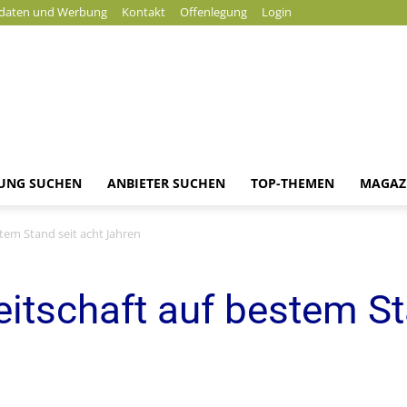
daten und Werbung
Kontakt
Offenlegung
Login
DUNG SUCHEN
ANBIETER SUCHEN
TOP-THEMEN
MAGAZ
News
stem Stand seit acht Jahren
eitschaft auf bestem St