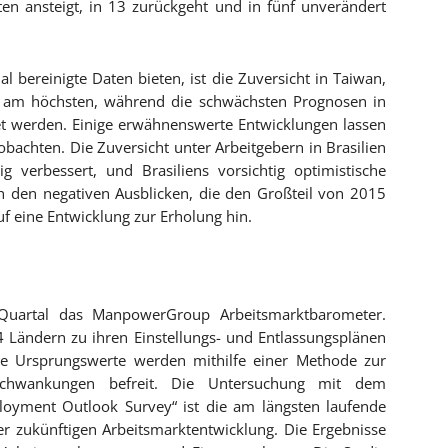
n ansteigt, in 13 zurückgeht und in fünf unverändert
 bereinigte Daten bieten, ist die Zuversicht in Taiwan,
n am höchsten, während die schwächsten Prognosen in
et werden. Einige erwähnenswerte Entwicklungen lassen
bachten. Die Zuversicht unter Arbeitgebern in Brasilien
ig verbessert, und Brasiliens vorsichtig optimistische
h den negativen Ausblicken, die den Großteil von 2015
f eine Entwicklung zur Erholung hin.
 Quartal das ManpowerGroup Arbeitsmarktbarometer.
 Ländern zu ihren Einstellungs- und Entlassungsplänen
e Ursprungswerte werden mithilfe einer Methode zur
n Schwankungen befreit. Die Untersuchung mit dem
loyment Outlook Survey“ ist die am längsten laufende
r zukünftigen Arbeitsmarktentwicklung. Die Ergebnisse