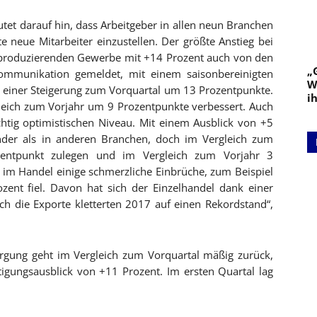
tet darauf hin, dass Arbeitgeber in allen neun Branchen
 neue Mitarbeiter einzustellen. Der größte Anstieg bei
produzierenden Gewerbe mit +14 Prozent auch von den
„
ommunikation gemeldet, mit einem saisonbereinigten
W
 einer Steigerung zum Vorquartal um 13 Prozentpunkte.
i
gleich zum Vorjahr um 9 Prozentpunkte verbessert. Auch
ichtig optimistischen Niveau. Mit einem Ausblick von +5
ender als in anderen Branchen, doch im Vergleich zum
zentpunkt zulegen und im Vergleich zum Vorjahr 3
 im Handel einige schmerzliche Einbrüche, zum Beispiel
ent fiel. Davon hat sich der Einzelhandel dank einer
ch die Exporte kletterten 2017 auf einen Rekordstand“,
rgung geht im Vergleich zum Vorquartal mäßig zurück,
tigungsausblick von +11 Prozent. Im ersten Quartal lag