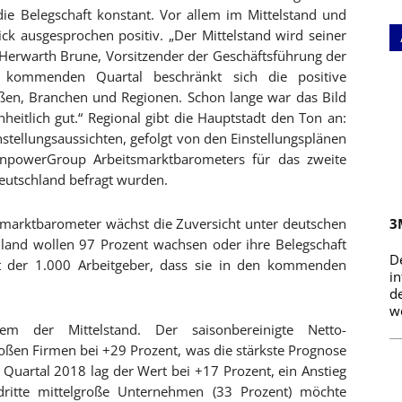
die Belegschaft konstant. Vor allem im Mittelstand und
k ausgesprochen positiv. „Der Mittelstand wird seiner
t Herwarth Brune, Vorsitzender der Geschäftsführung der
kommenden Quartal beschränkt sich die positive
ßen, Branchen und Regionen. Schon lange war das Bild
eitlich gut.“ Regional gibt die Hauptstadt den Ton an:
nstellungsaussichten, gefolgt von den Einstellungsplänen
anpowerGroup Arbeitsmarktbarometers für das zweite
Deutschland befragt wurden.
arktbarometer wächst die Zuversicht unter deutschen
3
hland wollen 97 Prozent wachsen oder ihre Belegschaft
D
ent der 1.000 Arbeitgeber, dass sie in den kommenden
i
d
we
lem der Mittelstand. Der saisonbereinigte Netto-
roßen Firmen bei +29 Prozent, was die stärkste Prognose
n Quartal 2018 lag der Wert bei +17 Prozent, ein Anstieg
dritte mittelgroße Unternehmen (33 Prozent) möchte