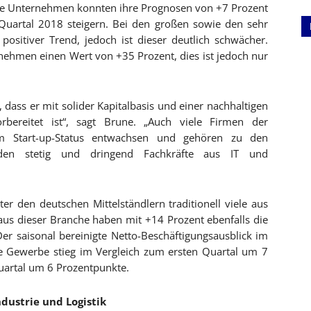
eine Unternehmen konnten ihre Prognosen von +7 Prozent
Quartal 2018 steigern. Bei den großen sowie den sehr
positiver Trend, jedoch ist dieser deutlich schwächer.
ehmen einen Wert von +35 Prozent, dies ist jedoch nur
 dass er mit solider Kapitalbasis und einer nachhaltigen
rbereitet ist“, sagt Brune. „Auch viele Firmen der
dem Start-up-Status entwachsen und gehören zu den
erden stetig und dringend Fachkräfte aus IT und
r den deutschen Mittelständlern traditionell viele aus
us dieser Branche haben mit +14 Prozent ebenfalls die
er saisonal bereinigte Netto-Beschäftigungsausblick im
e Gewerbe stieg im Vergleich zum ersten Quartal um 7
uartal um 6 Prozentpunkte.
ndustrie und Logistik