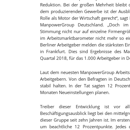
Reduktion. Bei der großen Mehrheit bleibt 
dem produzierenden Gewerbe ist der Ausblic
Rolle als Motor der Wirtschaft gerecht“, sag
ManpowerGroup Deutschland. „Doch im 
Stimmung nicht nur auf einzelne Firmengrö
im Arbeitsmarktbarometer nicht mehr so einh
Berliner Arbeitgeber melden die stärksten Ei
in Frankfurt. Dies sind Ergebnisse des M
Quartal 2018, für das 1.000 Arbeitgeber in 
Laut dem neuesten ManpowerGroup Arbeitsm
Arbeitgebern. Von den Befragten in Deutsc
stabil halten. In der Tat sagten 12 Proz
Monaten Neueinstellungen planen.
Treiber dieser Entwicklung ist vor al
Beschäftigungsausblick liegt bei den mittelg
dieser Gruppe seit zehn Jahren ist. Im erste
um beachtliche 12 Prozentpunkte. Jedes 