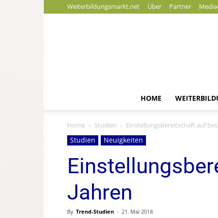
Weiterbildungsmarkt.net
Über
Partner
Media
HOME
WEITERBIL
Home
Studien
Einstellungsbereitschaft auf be
Studien
Neuigkeiten
Einstellungsber
Jahren
By
Trend-Studien
-
21. Mai 2018