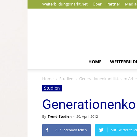
Weiterbildungsmarkt.net
Über
Partner
Media
HOME
WEITERBIL
Home
Studien
Generationenkonflikte am Arbei
Studien
Generationenkon
By
Trend-Studien
-
20. April 2012
Auf Facebook teilen
Auf Twitter teile