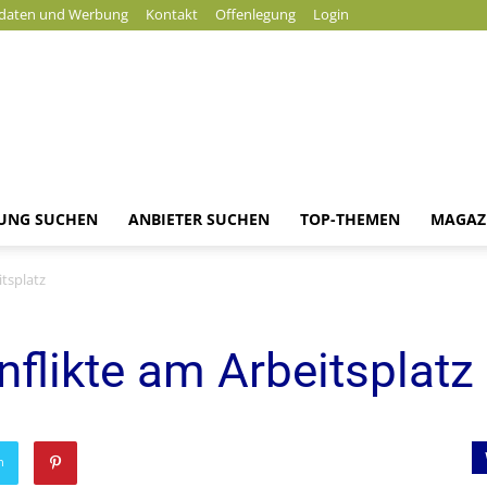
daten und Werbung
Kontakt
Offenlegung
Login
DUNG SUCHEN
ANBIETER SUCHEN
TOP-THEMEN
MAGAZ
News
tsplatz
flikte am Arbeitsplatz
n