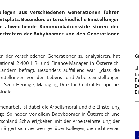
ollegen aus verschiedenen Generationen führen
tsplatz. Besonders unterschiedliche Einstellungen
er abweichende Kommunikationsstile stören den
Vertretern der Babyboomer und den Generationen
en der verschiedenen Generationen zu analysieren, hat
G
rnational 2.400 HR- und Finance-Manager in Österreich,
al
ndern befragt. Besonders auffallend war: „dass die
B
orstellungen von den Lebens- und Arbeitseinstellungen
B
t Sven Hennige, Managing Director Central Europe bei
D
Studie.
B
narbeit ist dabei die Arbeitsmoral und die Einstellung
inge. So haben vor allem Babyboomer in Österreich und
schland Schwierigkeiten mit der Arbeitseinstellung der
 ärgert sich viel weniger über Kollegen, die nicht genau