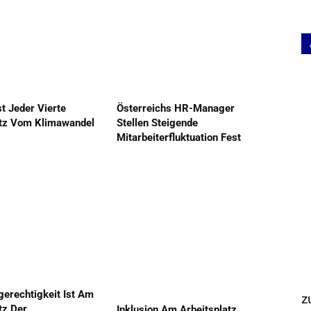
st Jeder Vierte
Österreichs HR-Manager
atz Vom Klimawandel
Stellen Steigende
Mitarbeiterfluktuation Fest
gerechtigkeit Ist Am
z
tz Der
Inklusion Am Arbeitsplatz