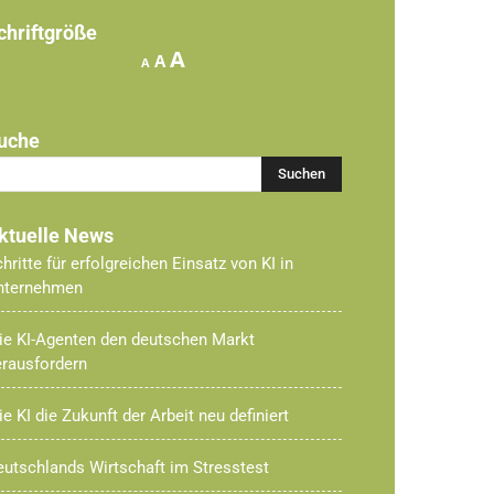
chriftgröße
Increase
A
Reset
Decrease
A
A
font
font
font
size.
size.
size.
uche
ktuelle News
hritte für erfolgreichen Einsatz von KI in
nternehmen
ie KI-Agenten den deutschen Markt
erausfordern
e KI die Zukunft der Arbeit neu definiert
utschlands Wirtschaft im Stresstest