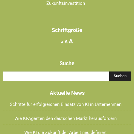
Zukunftsinvestition
Schriftgröße
Increase
A
Reset
Decrease
A
A
font
font
font
size.
size.
size.
Suche
Aktuelle News
Schritte für erfolgreichen Einsatz von KI in Unternehmen
Wie KI-Agenten den deutschen Markt herausfordern
Wie KI die Zukunft der Arbeit neu definiert