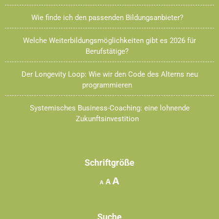
Wie finde ich den passenden Bildungsanbieter?
Welche Weiterbildungsmöglichkeiten gibt es 2026 für
Berufstätige?
Der Longevity Loop: Wie wir den Code des Alterns neu
programmieren
Systemisches Business-Coaching: eine lohnende
Zukunftsinvestition
Schriftgröße
Increase
A
Reset
Decrease
A
A
font
font
font
size.
size.
size.
Suche