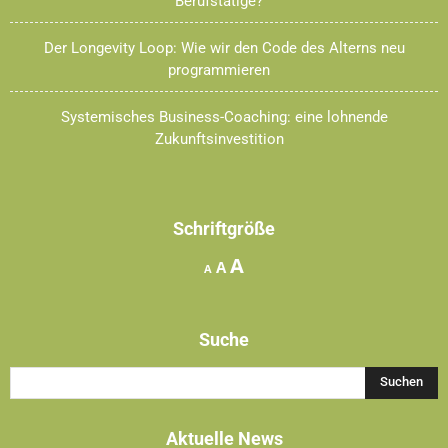
Berufstätige?
Der Longevity Loop: Wie wir den Code des Alterns neu
programmieren
Systemisches Business-Coaching: eine lohnende
Zukunftsinvestition
Schriftgröße
Increase
A
Reset
Decrease
A
A
font
font
font
size.
size.
size.
Suche
Aktuelle News