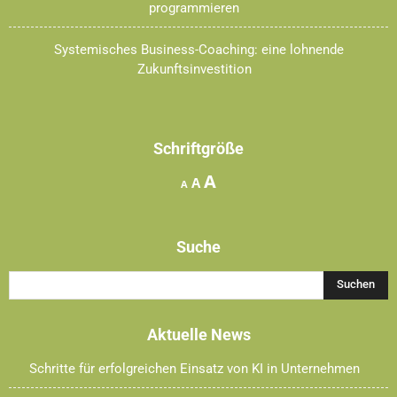
programmieren
Systemisches Business-Coaching: eine lohnende
Zukunftsinvestition
Schriftgröße
Increase
A
Reset
Decrease
A
A
font
font
font
size.
size.
size.
Suche
Aktuelle News
Schritte für erfolgreichen Einsatz von KI in Unternehmen