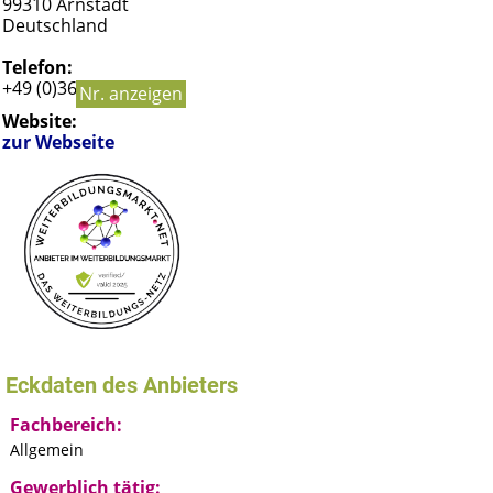
99310
Arnstadt
Deutschland
Telefon:
+49 (0)3628 5841500
Nr. anzeigen
Website:
zur Webseite
Eckdaten des Anbieters
Fachbereich:
Allgemein
Gewerblich tätig: