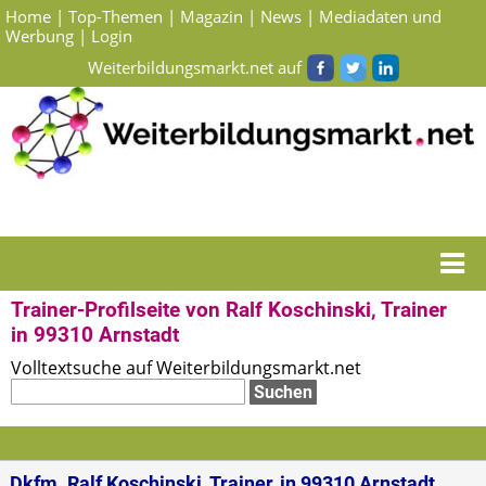
Home
|
Top-Themen
|
Magazin
|
News
|
Mediadaten und
Werbung
|
Login
Weiterbildungsmarkt.net auf
Startseite
>
Suchergebnisse Trainer zum Thema Allgemein in Deutschland
> Dkfm.
Ralf Koschinski
Trainer-Profilseite von Ralf Koschinski, Trainer
in 99310 Arnstadt
Volltextsuche auf Weiterbildungsmarkt.net
Dkfm. Ralf Koschinski, Trainer, in 99310 Arnstadt