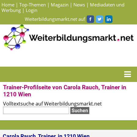
Home
|
Top-Themen
|
Magazin
|
News
|
Mediadaten und
Werbung
|
Login
Weiterbildungsmarkt.net auf
Startseite
>
Suchergebnisse Trainer zum Thema Gesundheit & Medizin in Wien
>
Carola Rauch
Trainer-Profilseite von Carola Rauch, Trainer in
1210 Wien
Volltextsuche auf Weiterbildungsmarkt.net
Carola Rauch, Trainer, in 1210 Wien