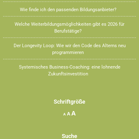
Wie finde ich den passenden Bildungsanbieter?
Welche Weiterbildungsmöglichkeiten gibt es 2026 für
Berufstätige?
Der Longevity Loop: Wie wir den Code des Alterns neu
programmieren
Systemisches Business-Coaching: eine lohnende
Zukunftsinvestition
Schriftgröße
Increase
A
Reset
Decrease
A
A
font
font
font
size.
size.
size.
Suche