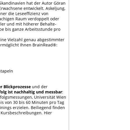
 Skandinavien hat der Autor Göran
rwachsene entwickelt. Askeljung,
er die Leseeffizienz von
rachigen Raum verdoppelt oder
ller und mit höherer Behalte-
lbe bis ganze Arbeitsstunde pro
ine Vielzahl genau abgestimmter
rmöglicht Ihnen BrainRead®:
stapeln
er Blickprozesse
und der
folg ist nachhaltig und messbar
:
folgsmessungen, Universität Wien
is von 30 bis 60 Minuten pro Tag
inings erzielen. Beiliegend finden
 Kursbeschreibungen. Hier
m