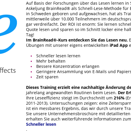
Auf Basis der Forschungen über das Lesen lernen in
Askeljung BrainRead® als Schnell-Lese-Methode für E
in Schweden geboren und aufgewachsen, hat als Train
mittlerweile über 10.000 Teilnehmern im deutschsp
gar verdreifacht. Der ROI ist enorm: Sie lernen schne
Quote lesen und sparen so im Schnitt locker eine ha
Tag!
Im BrainRead®-Kurs entdecken Sie das Lesen neu.
E
Übungen mit unserer eigens entwickelten
iPad App
e
Schneller lesen lernen
Mehr behalten
Bessere Konzentration erlangen
Geringere Ansammlung von E-Mails und Papier
Zeit sparen
Dieses Training erzielt eine nachhaltige Änderung d
jahrelang angewandten Routinen beim Lesen.
Der Er
Ihre Leseeffizienz steigt im Durchschnitt um
216%
(Er
2011-2013). Untersuchungen zeigen: eine Zeitersparn
ist ein messbares Ergebnis, das wir durch unsere Tra
Sie unsere Unternehmensbroschüre mit detaillierten
erhalten Sie auch weiterführende Informationen zu
Schneller lesen
.