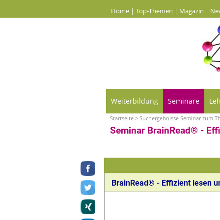
Home
|
Top-Themen
|
Magazin
|
Ne
Weiterbildung
Seminare
Le
Startseite
>
Suchergebnisse Seminar zum 
Seminar BrainRead® - Eff
BrainRead® - Effizient lesen 