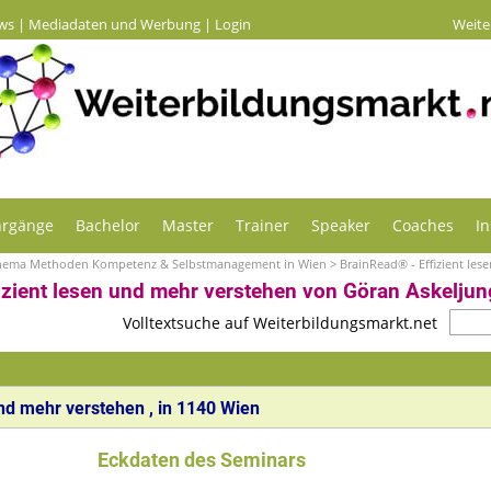
ws
|
Mediadaten und Werbung
|
Login
Weite
hrgänge
Bachelor
Master
Trainer
Speaker
Coaches
In
Thema Methoden Kompetenz & Selbstmanagement in Wien
> BrainRead® - Effizient le
izient lesen und mehr verstehen von Göran Askeljun
Volltextsuche auf Weiterbildungsmarkt.net
und mehr verstehen
, in
1140
Wien
Eckdaten des Seminars