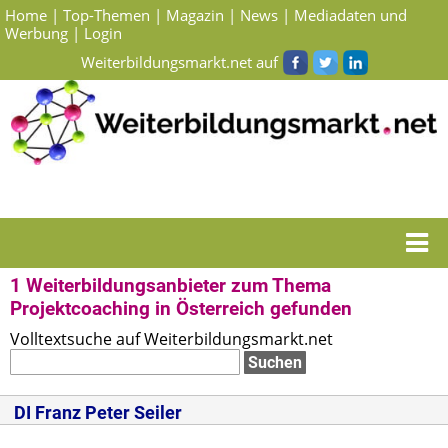
Home
|
Top-Themen
|
Magazin
|
News
|
Mediadaten und
Werbung
|
Login
Weiterbildungsmarkt.net auf
Startseite
> Suchergebnisse Weiterbildungsanbieter zum Thema Projektcoaching in
Österreich
1 Weiterbildungsanbieter zum Thema
Projektcoaching in Österreich gefunden
Volltextsuche auf Weiterbildungsmarkt.net
DI
Franz Peter Seiler