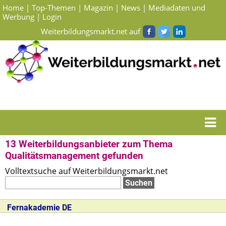
Home
|
Top-Themen
|
Magazin
|
News
|
Mediadaten und
Werbung
|
Login
Weiterbildungsmarkt.net auf
Startseite
> Suchergebnisse Weiterbildungsanbieter zum Thema
Qualitätsmanagement
13 Weiterbildungsanbieter zum Thema
Qualitätsmanagement gefunden
Volltextsuche auf Weiterbildungsmarkt.net
Fernakademie DE