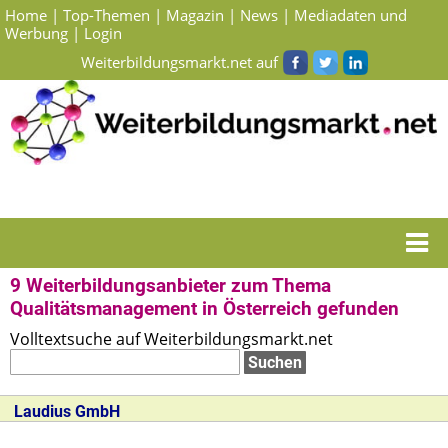
Home
|
Top-Themen
|
Magazin
|
News
|
Mediadaten und
Werbung
|
Login
Weiterbildungsmarkt.net auf
Startseite
> Suchergebnisse Weiterbildungsanbieter zum Thema
Qualitätsmanagement in Österreich
9 Weiterbildungsanbieter zum Thema
Qualitätsmanagement in Österreich gefunden
Volltextsuche auf Weiterbildungsmarkt.net
Laudius GmbH