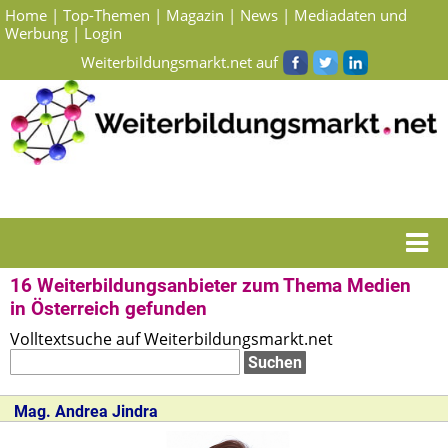
Home
|
Top-Themen
|
Magazin
|
News
|
Mediadaten und
Werbung
|
Login
Weiterbildungsmarkt.net auf
Startseite
> Suchergebnisse Weiterbildungsanbieter zum Thema Medien in
Österreich
16 Weiterbildungsanbieter zum Thema Medien
in Österreich gefunden
Volltextsuche auf Weiterbildungsmarkt.net
Mag.
Andrea Jindra