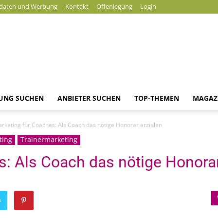
daten und Werbung
Kontakt
Offenlegung
Login
DUNG SUCHEN
ANBIETER SUCHEN
TOP-THEMEN
MAGAZ
Magazin
rketing für Coaches: Als Coach das nötige Honorar erzielen
ting
Trainermarketing
: Als Coach das nötige Honorar
n