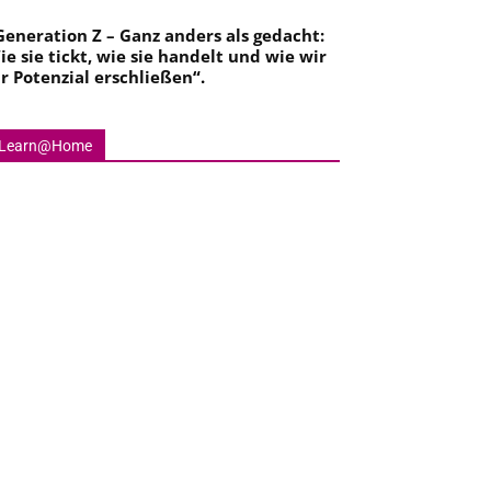
Generation Z – Ganz anders als gedacht:
ie sie tickt, wie sie handelt und wie wir
hr Potenzial erschließen
“.
Learn@Home