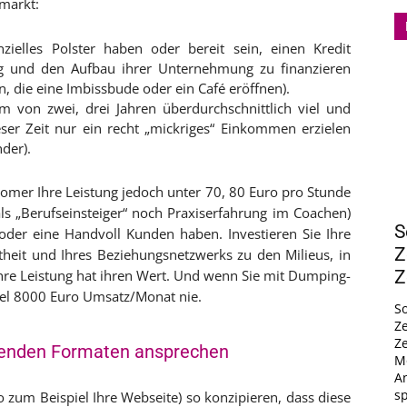
markt:
nzielles Polster haben oder bereit sein, einen Kredit
g und den Aufbau ihrer Unternehmung zu finanzieren
un, die eine Imbissbude oder ein Café eröffnen).
aum von zwei, drei Jahren überdurchschnittlich viel und
eser Zeit nur ein recht „mickriges“ Einkommen erzielen
der).
ewcomer Ihre Leistung jedoch unter 70, 80 Euro pro Stunde
s „Berufseinsteiger“ noch Praxiserfahrung im Coachen)
S
der eine Handvoll Kunden haben. Investieren Sie Ihre
Z
ntheit und Ihres Beziehungsnetzwerks zu den Milieus, in
hre Leistung hat ihren Wert. Und wenn Sie mit Dumping-
Z
Ziel 8000 Euro Umsatz/Monat nie.
So
Z
Ze
senden Formaten ansprechen
M
An
s
 zum Beispiel Ihre Webseite) so konzipieren, dass diese