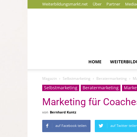
Weiterbildungsmarkt.net
Über
Partner
Media
HOME
WEITERBIL
Magazin
Selbstmarketing
Beratermarketing
Ma
Selbstmarketing
Beratermarketing
Marke
Marketing für Coaches
von
Bernhard Kuntz
auf Facebook teilen
auf Twitter teile