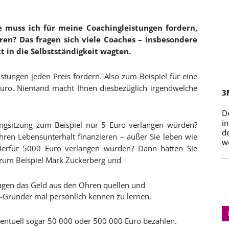
e muss ich für meine Coachingleistungen fordern,
en? Das fragen sich viele Coaches – insbesondere
tt in die Selbstständigkeit wagten.
eistungen jeden Preis fordern. Also zum Beispiel für eine
Euro. Niemand macht Ihnen diesbezüglich irgendwelche
3
D
i
ingsitzung zum Beispiel nur 5 Euro verlangen würden?
d
hren Lebensunterhalt finanzieren – außer Sie leben wie
we
ierfür 5000 Euro verlangen würden? Dann hätten Sie
 zum Beispiel Mark Zuckerberg und
agen das Geld aus den Ohren quellen und
-Gründer mal persönlich kennen zu lernen.
entuell sogar 50 000 oder 500 000 Euro bezahlen.