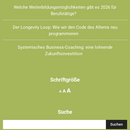
Welche Weiterbildungsmöglichkeiten gibt es 2026 für
Berufstätige?
Der Longevity Loop: Wie wir den Code des Alterns neu
programmieren
Systemisches Business-Coaching: eine lohnende
Zukunftsinvestition
Schriftgröße
Increase
A
Reset
Decrease
A
A
font
font
font
size.
size.
size.
Suche