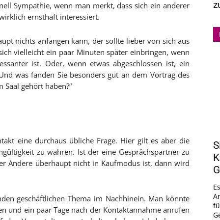
z
hnell Sympathie, wenn man merkt, dass sich ein anderer
rklich ernsthaft interessiert.
t nichts anfangen kann, der sollte lieber von sich aus
ich vielleicht ein paar Minuten später einbringen, wenn
essanter ist. Oder, wenn etwas abgeschlossen ist, ein
„Und was fanden Sie besonders gut an dem Vortrag des
m Saal gehört haben?“
akt eine durchaus übliche Frage. Hier gilt es aber die
S
hgültigkeit zu wahren. Ist der eine Gesprächspartner zu
K
er Andere überhaupt nicht in Kaufmodus ist, dann wird
G
E
Ar
enden geschäftlichen Thema im Nachhinein. Man könnte
fü
den und ein paar Tage nach der Kontaktannahme anrufen
Ge