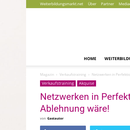
Weiterbildungsmarkt.net
Über
Partner
Media
HOME
WEITERBIL
Magazin
Verkaufstraining
Netzwerken in Perfektio
Verkaufstraining
Akquise
Netzwerken in Perfek
Ablehnung wäre!
von
Gastautor