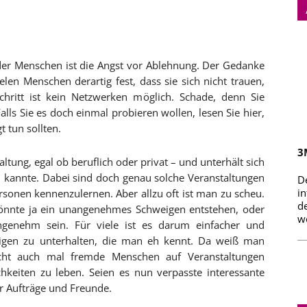
der Menschen ist die Angst vor Ablehnung. Der Gedanke
len Menschen derartig fest, dass sie sich nicht trauen,
hritt ist kein Netzwerken möglich. Schade, denn Sie
ls Sie es doch einmal probieren wollen, lesen Sie hier,
 tun sollten.
3
altung, egal ob beruflich oder privat – und unterhält sich
 kannte. Dabei sind doch genau solche Veranstaltungen
D
i
sonen kennenzulernen. Aber allzu oft ist man zu scheu.
d
könnte ja ein unangenehmes Schweigen entstehen, oder
we
genehm sein. Für viele ist es darum einfacher und
enigen zu unterhalten, die man eh kennt. Da weiß man
cht auch mal fremde Menschen auf Veranstaltungen
chkeiten zu leben. Seien es nun verpasste interessante
r Aufträge und Freunde.