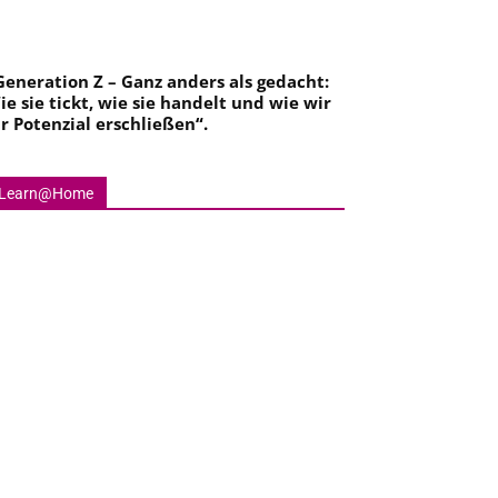
Generation Z – Ganz anders als gedacht:
ie sie tickt, wie sie handelt und wie wir
hr Potenzial erschließen
“.
Learn@Home