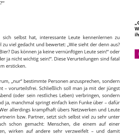
‘“
„
W
i
ich selbst hat, interessante Leute kennenlernen zu
 zu viel gedacht und bewertet: „Wie sieht der denn aus?
 Bier? Das können ja keine vernünftigen Leute sein!“ oder
r ja nicht wichtig sein!“. Diese Verurteilungen sind fatal
m ersticken.
arum, „nur“ bestimmte Personen anzusprechen, sondern
– vorurteilsfrei. Schließlich soll man ja mit der jüngst
end (oder sein restliches Leben) verbringen, sondern
d ja, manchmal springt einfach kein Funke über – dafür
. Wer allerdings krampfhaft übers Netzwerken und Leute
erin bzw. Partner, setzt sich selbst viel zu sehr unter
auch schon gemacht: Menschen, die einem auf einer
len, wirken auf andere sehr verzweifelt – und damit