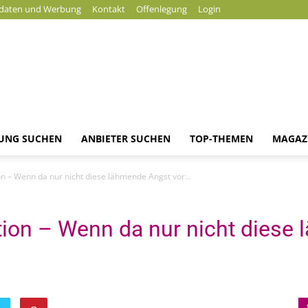
daten und Werbung
Kontakt
Offenlegung
Login
DUNG SUCHEN
ANBIETER SUCHEN
TOP-THEMEN
MAGAZ
Magazin
n – Wenn da nur nicht diese lähmende Angst vor...
tion – Wenn da nur nicht diese