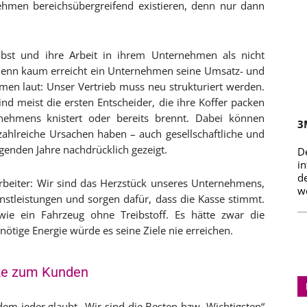
hmen bereichsübergreifend existieren, denn nur dann
selbst und ihre Arbeit in ihrem Unternehmen als nicht
 Denn kaum erreicht ein Unternehmen seine Umsatz- und
mmen laut: Unser Vertrieb muss neu strukturiert werden.
sind meist die ersten Entscheider, die ihre Koffer packen
ehmens knistert oder bereits brennt. Dabei können
3
ahlreiche Ursachen haben – auch gesellschaftliche und
egenden Jahre nachdrücklich gezeigt.
D
i
d
rbeiter: Wir sind das Herzstück unseres Unternehmens,
we
stleistungen und sorgen dafür, dass die Kasse stimmt.
e ein Fahrzeug ohne Treibstoff. Es hätte zwar die
nötige Energie würde es seine Ziele nie erreichen.
cke zum Kunden
em jeder glaubt „Wir sind die Besten bzw. Wichtigsten“