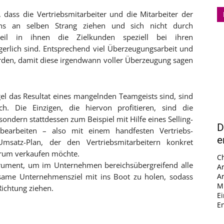
, dass die Vertriebsmitarbeiter und die Mitarbeiter der
ns an selben Strang ziehen und sich nicht durch
eil in ihnen die Zielkunden speziell bei ihren
gerlich sind. Entsprechend viel Überzeugungsarbeit und
erden, damit diese irgendwann voller Überzeugung sagen
el das Resultat eines mangelnden Teamgeists sind, sind
ch. Die Einzigen, die hiervon profitieren, sind die
sondern stattdessen zum Beispiel mit Hilfe eines Selling-
D
bearbeiten – also mit einem handfesten Vertriebs-
e
Umsatz-Plan, der den Vertriebsmitarbeitern konkret
rum verkaufen möchte.
C
strument, um im Unternehmen bereichsübergreifend alle
A
same Unternehmensziel mit ins Boot zu holen, sodass
A
Mi
 Richtung ziehen.
E
En