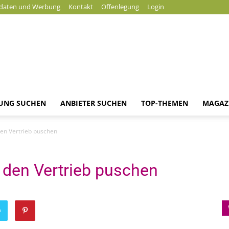
daten und Werbung
Kontakt
Offenlegung
Login
DUNG SUCHEN
ANBIETER SUCHEN
TOP-THEMEN
MAGAZ
Magazin
en Vertrieb puschen
 den Vertrieb puschen
n