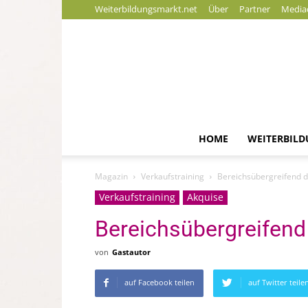
Weiterbildungsmarkt.net
Über
Partner
Media
HOME
WEITERBIL
Magazin
Verkaufstraining
Bereichsübergreifend d
Verkaufstraining
Akquise
Bereichsübergreifend
von
Gastautor
auf Facebook teilen
auf Twitter teile