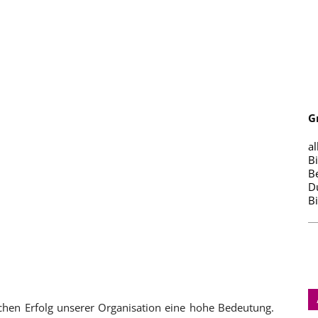
G
al
B
B
D
B
lichen Erfolg unserer Organisation eine hohe Bedeutung.