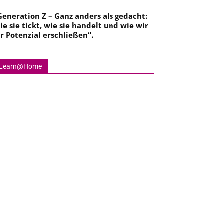
Generation Z – Ganz anders als gedacht:
ie sie tickt, wie sie handelt und wie wir
hr Potenzial erschließen
“.
Learn@Home