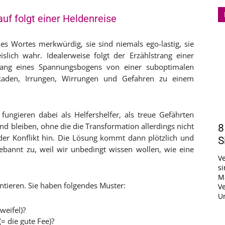
auf folgt einer Heldenreise
s Wortes merkwürdig, sie sind niemals ego-lastig, sie
lich wahr. Idealerweise folgt der Erzählstrang einer
tlang eines Spannungsbogens von einer suboptimalen
kaden, Irrungen, Wirrungen und Gefahren zu einem
ungieren dabei als Helfershelfer, als treue Gefährten
und bleiben, ohne die die Transformation allerdings nicht
8
 der Konflikt hin. Die Lösung kommt dann plötzlich und
S
ebannt zu, weil wir unbedingt wissen wollen, wie eine
Ve
si
M
tieren. Sie haben folgendes Muster:
Ve
Un
weifel)?
(= die gute Fee)?