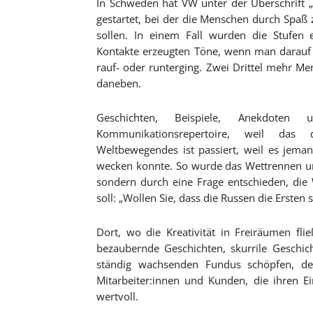
In Schweden hat VW unter der Überschrift „
gestartet, bei der die Menschen durch Spaß
sollen. In einem Fall wurden die Stufen 
Kontakte erzeugten Töne, wenn man darauf 
rauf- oder runterging. Zwei Drittel mehr Me
daneben.
Geschichten, Beispiele, Anekdote
Kommunikationsrepertoire, weil das d
Weltbewegendes ist passiert, weil es jem
wecken konnte. So wurde das Wettrennen um
sondern durch eine Frage entschieden, die
soll: „Wollen Sie, dass die Russen die Ersten 
Dort, wo die Kreativität in Freiräumen fl
bezaubernde Geschichten, skurrile Geschi
ständig wachsenden Fundus schöpfen, den
Mitarbeiter:innen und Kunden, die ihren Ei
wertvoll.