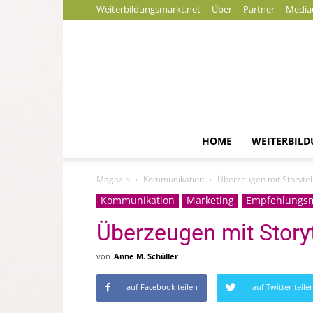
Weiterbildungsmarkt.net
Über
Partner
Media
HOME
WEITERBIL
Magazin
Kommunikation
Überzeugen mit Storytel
Kommunikation
Marketing
Empfehlungsm
Überzeugen mit Storyt
von
Anne M. Schüller
auf Facebook teilen
auf Twitter teile