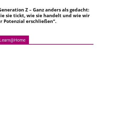
Generation Z – Ganz anders als gedacht:
ie sie tickt, wie sie handelt und wie wir
hr Potenzial erschließen
“.
Learn@Home