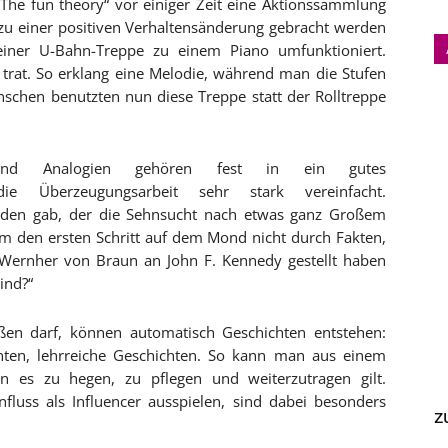
The fun theory“ vor einiger Zeit eine Aktionssammlung
 zu einer positiven Verhaltensänderung gebracht werden
einer U-Bahn-Treppe zu einem Piano umfunktioniert.
trat. So erklang eine Melodie, während man die Stufen
nschen benutzten nun diese Treppe statt der Rolltreppe
n und Analogien gehören fest in ein gutes
ie Überzeugungsarbeit sehr stark vereinfacht.
anden gab, der die Sehnsucht nach etwas ganz Großem
 den ersten Schritt auf dem Mond nicht durch Fakten,
 Wernher von Braun an John F. Kennedy gestellt haben
sind?“
ießen darf, können automatisch Geschichten entstehen:
chten, lehrreiche Geschichten. So kann man aus einem
 es zu hegen, zu pflegen und weiterzutragen gilt.
nfluss als Influencer ausspielen, sind dabei besonders
z