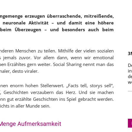
ngemenge erzeugen überraschende, mitreißende,
 neuronale Aktivität – und damit eine höhere
en beim Überzeugen – und besonders auch beim
deren Menschen zu teilen. Mithilfe der vielen sozialen
3
ls jemals zuvor. Vor allem dann, wenn wir emotional
en Erzähltes gern weiter. Social Sharing nennt man das
D
i
aler, desto viraler.
d
we
en enorm hohen Stellenwert. „Facts tell, storys sell“,
f, Geschichten verzaubern das Herz. Und sie machen
nn gut erzählte Geschichten ins Spiel gebracht werden.
chts in aller Munde sein.
e Menge Aufmerksamkeit