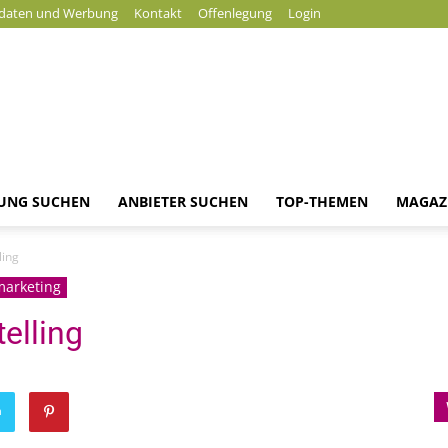
daten und Werbung
Kontakt
Offenlegung
Login
DUNG SUCHEN
ANBIETER SUCHEN
TOP-THEMEN
MAGAZ
Magazin
ling
arketing
elling
n