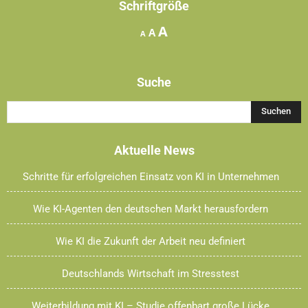
Schriftgröße
Increase
A
Reset
Decrease
A
A
font
font
font
size.
size.
size.
Suche
Aktuelle News
Schritte für erfolgreichen Einsatz von KI in Unternehmen
Wie KI-Agenten den deutschen Markt herausfordern
Wie KI die Zukunft der Arbeit neu definiert
Deutschlands Wirtschaft im Stresstest
Weiterbildung mit KI – Studie offenbart große Lücke