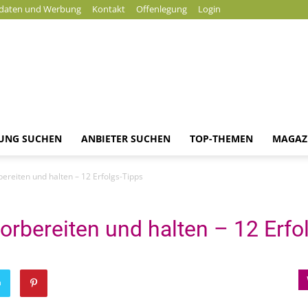
daten und Werbung
Kontakt
Offenlegung
Login
DUNG SUCHEN
ANBIETER SUCHEN
TOP-THEMEN
MAGAZ
Magazin
ereiten und halten – 12 Erfolgs-Tipps
rbereiten und halten – 12 Erfo
n