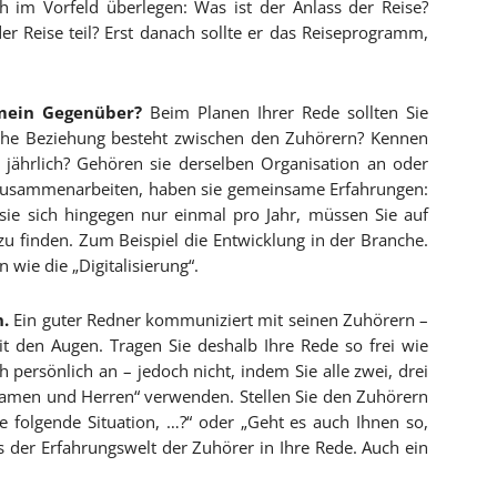
h im Vorfeld überlegen: Was ist der Anlass der Reise?
r Reise teil? Erst danach sollte er das Reiseprogramm,
t mein Gegenüber?
Beim Planen Ihrer Rede sollten Sie
lche Beziehung besteht zwischen den Zuhörern? Kennen
l jährlich? Gehören sie derselben Organisation an oder
 zusammenarbeiten, haben sie gemeinsame Erfahrungen:
sie sich hingegen nur einmal pro Jahr, müssen Sie auf
u finden. Zum Beispiel die Entwicklung in der Branche.
ie die „Digitalisierung“.
n.
Ein guter Redner kommuniziert mit seinen Zuhörern –
it den Augen. Tragen Sie deshalb Ihre Rede so frei wie
persönlich an – jedoch nicht, indem Sie alle zwei, drei
Damen und Herren“ verwenden. Stellen Sie den Zuhörern
e folgende Situation, …?“ oder „Geht es auch Ihnen so,
s der Erfahrungswelt der Zuhörer in Ihre Rede. Auch ein