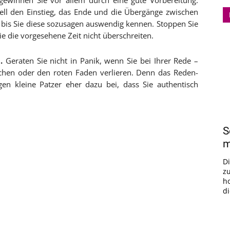
gewinnen Sie vor allem durch eine gute Vorbereitung.
iell den Einstieg, das Ende und die Übergänge zwischen
 bis Sie diese sozusagen auswendig kennen. Stoppen Sie
e die vorgesehene Zeit nicht überschreiten.
.
Geraten Sie nicht in Panik, wenn Sie bei Ihrer Rede –
echen oder den roten Faden verlieren. Denn das Reden-
agen kleine Patzer eher dazu bei, dass Sie authentisch
S
m
D
z
h
di