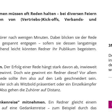
en müssen oft Reden halten – bei diversen Feiern
on (Vertriebs-)Kick-offs, Verbands- und
hörer nach wenigen Minuten. Dabei blicken sie der Rede
s gespannt entgegen – sofern sie dessen langatmige
3
chend leicht könnten Redner ihr Publikum begeistern.
D
i
d
n.
Der Erfolg einer Rede hängt stark davon ab, inwieweit
we
ewinnt. Doch wie gewinnt ein Redner diese? Vor allem
Rede sollte ihm also auf den Leib geschneidert sein.
er sich als Witzbold präsentiert oder ein Einzelkämpfer
Also gehen die Zuhörer auf Distanz.
nkenreise“ mitnehmen.
Ein Redner gleicht einem
t auf eine Gedankenreise – zum Beispiel durch das