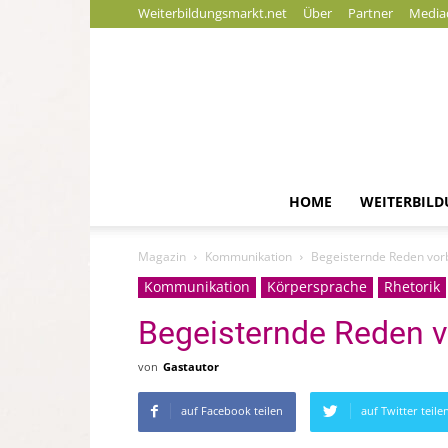
Weiterbildungsmarkt.net
Über
Partner
Media
HOME
WEITERBIL
Magazin
Kommunikation
Begeisternde Reden vorb
Kommunikation
Körpersprache
Rhetorik
Begeisternde Reden vo
von
Gastautor
auf Facebook teilen
auf Twitter teile