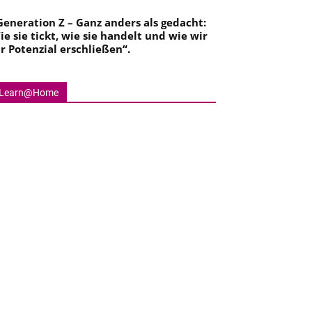
Generation Z – Ganz anders als gedacht:
ie sie tickt, wie sie handelt und wie wir
hr Potenzial erschließen
“.
Learn@Home