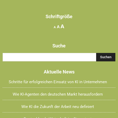
Schriftgröße
Increase
A
Reset
Decrease
A
A
font
font
font
size.
size.
size.
Suche
Aktuelle News
Schritte für erfolgreichen Einsatz von KI in Unternehmen
Wie KI-Agenten den deutschen Markt herausfordern
Wie KI die Zukunft der Arbeit neu definiert