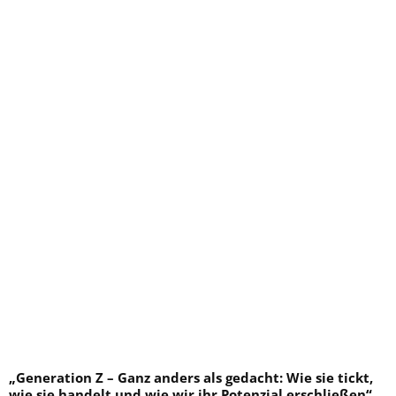
„
Generation Z – Ganz anders als gedacht: Wie sie tickt,
wie sie handelt und wie wir ihr Potenzial erschließen
“.