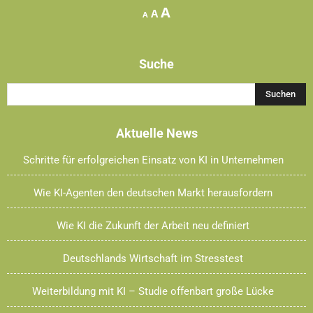
Increase
A
Reset
Decrease
A
A
font
font
font
size.
size.
size.
Suche
Aktuelle News
Schritte für erfolgreichen Einsatz von KI in Unternehmen
Wie KI-Agenten den deutschen Markt herausfordern
Wie KI die Zukunft der Arbeit neu definiert
Deutschlands Wirtschaft im Stresstest
Weiterbildung mit KI – Studie offenbart große Lücke