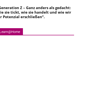
Generation Z – Ganz anders als gedacht:
ie sie tickt, wie sie handelt und wie wir
hr Potenzial erschließen
“.
Learn@Home