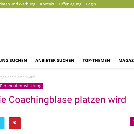
daten und Werbung
Kontakt
Offenlegung
Login
DUNG SUCHEN
ANBIETER SUCHEN
TOP-THEMEN
MAGAZ
Magazin
ngblase platzen wird
Personalentwicklung
ie Coachingblase platzen wird
n