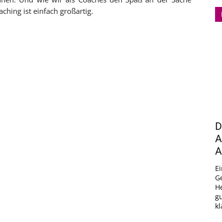
ching ist einfach großartig.
D
A
A
E
G
He
gu
kl