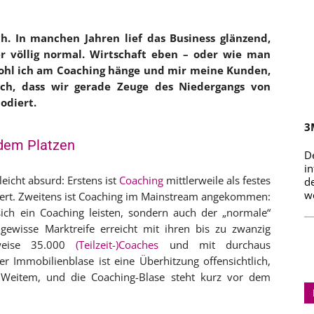
h. In manchen Jahren lief das Business glänzend,
völlig normal. Wirtschaft eben – oder wie man
bwohl ich am Coaching hänge und mir meine Kunden,
 ich, dass wir gerade Zeuge des Niedergangs von
odiert.
3
 dem Platzen
D
i
leicht absurd: Erstens ist
Coaching
mittlerweile als festes
d
we
liert. Zweitens ist Coaching im Mainstream angekommen:
ich ein Coaching leisten, sondern auch der „normale“
 gewisse Marktreife erreicht mit ihren bis zu zwanzig
sweise 35.000
(Teilzeit-)Coaches
und mit durchaus
r Immobilienblase ist eine Überhitzung offensichtlich,
 Weitem, und die Coaching-Blase steht kurz vor dem