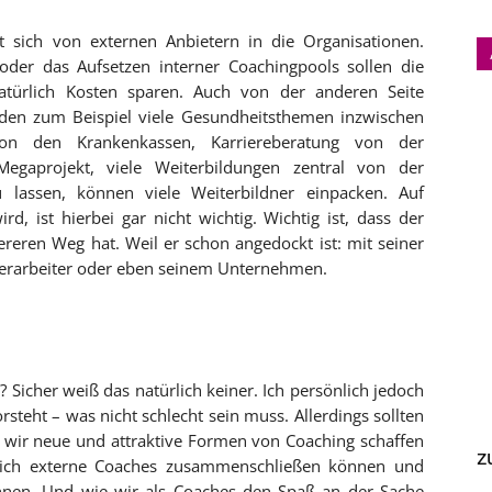
sich von externen Anbietern in die Organisationen.
oder das Aufsetzen interner Coachingpools sollen die
türlich Kosten sparen. Auch von der anderen Seite
en zum Beispiel viele Gesundheitsthemen inzwischen
on den Krankenkassen, Karriereberatung von der
gaprojekt, viele Weiterbildungen zentral von der
 lassen, können viele Weiterbildner einpacken. Auf
d, ist hierbei gar nicht wichtig. Wichtig ist, dass der
eren Weg hat. Weil er schon angedockt ist: mit seiner
erarbeiter oder eben seinem Unternehmen.
Sicher weiß das natürlich keiner. Ich persönlich jedoch
steht – was nicht schlecht sein muss. Allerdings sollten
wir neue und attraktive Formen von Coaching schaffen
z
ich externe Coaches zusammenschließen können und
nen. Und wie wir als Coaches den Spaß an der Sache