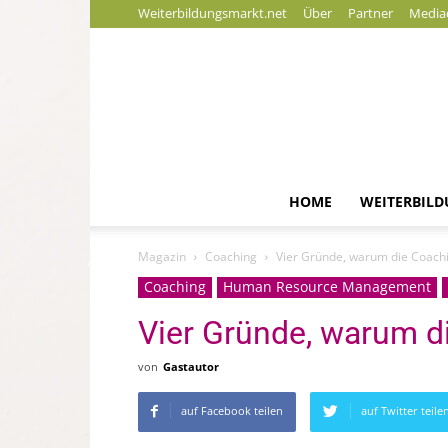
Weiterbildungsmarkt.net
Über
Partner
Media
HOME
WEITERBIL
Magazin
Coaching
Vier Gründe, warum die Coachi
Coaching
Human Resource Management
Vier Gründe, warum d
von
Gastautor
auf Facebook teilen
auf Twitter teile