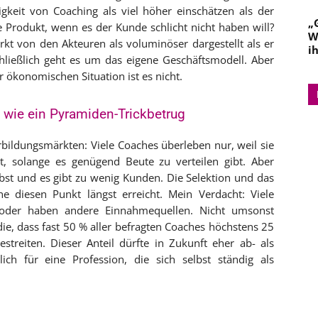
keit von Coaching als viel höher einschätzen als der
„
 Produkt, wenn es der Kunde schlicht nicht haben will?
W
t von den Akteuren als voluminöser dargestellt als er
i
schließlich geht es um das eigene Geschäftsmodell. Aber
er ökonomischen Situation ist es nicht.
t wie ein Pyramiden-Trickbetrug
rbildungsmärkten: Viele Coaches überleben nur, weil sie
, solange es genügend Beute zu verteilen gibt. Aber
lbst und es gibt zu wenig Kunden. Die Selektion und das
he diesen Punkt längst erreicht. Mein Verdacht: Viele
 oder haben andere Einnahmequellen. Nicht umsonst
ie, dass fast 50 % aller befragten Coaches höchstens 25
treiten. Dieser Anteil dürfte in Zukunft eher ab- als
h für eine Profession, die sich selbst ständig als