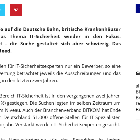
n
fe auf die Deutsche Bahn, britische Krankenhäuser
s Thema IT-Sicherheit wieder in den Fokus.
 – die Suche gestaltet sich aber schwierig. Das
deed.
en für IT-Sicherheitsexperten nur ein Bewerber, so eine
ertung betrachtet jeweils die Ausschreibungen und das
G
in den letzten zwei Jahren.
al
B
ereich IT-Sicherheit ist in den vergangenen zwei Jahren
B
6%) gestiegen. Die Suchen legten im selben Zeitraum um
D
B
erem Niveau. Auch der Branchenverband BITKOM hat Ende
n Deutschland 51.000 offene Stellen für IT-Spezialisten
orjahr. Verstärkt werden IT-Sicherheitsexperten gesucht.
echte Herausforderung für das Recruiting in jedem