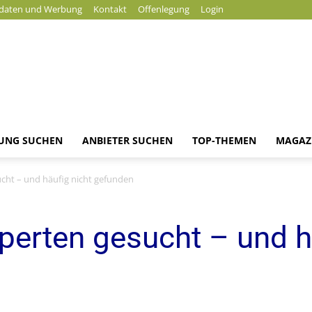
daten und Werbung
Kontakt
Offenlegung
Login
DUNG SUCHEN
ANBIETER SUCHEN
TOP-THEMEN
MAGAZ
News
ucht – und häufig nicht gefunden
xperten gesucht – und h