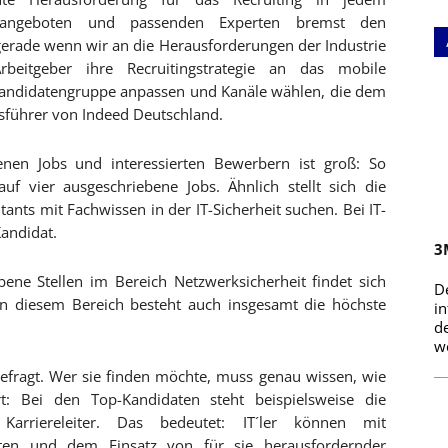
bangeboten und passenden Experten bremst den
 gerade wenn wir an die Herausforderungen der Industrie
beitgeber ihre Recruitingstrategie an das mobile
Kandidatengruppe anpassen und Kanäle wählen, die dem
sführer von Indeed Deutschland.
enen Jobs und interessierten Bewerbern ist groß: So
auf vier ausgeschriebene Jobs. Ähnlich stellt sich die
tants mit Fachwissen in der IT-Sicherheit suchen. Bei IT-
Kandidat.
3
ene Stellen im Bereich Netzwerksicherheit findet sich
D
In diesem Bereich besteht auch insgesamt die höchste
i
d
we
gefragt. Wer sie finden möchte, muss genau wissen, wie
rt: Bei den Top-Kandidaten steht beispielsweise die
 Karriereleiter. Das bedeutet: IT´ler können mit
nten und dem Einsatz von für sie herausfordernder