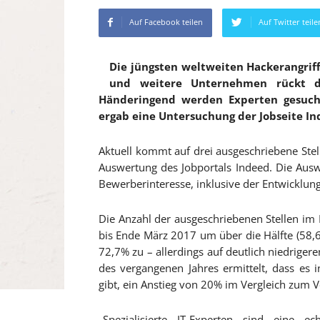
Auf Facebook teilen
Auf Twitter teile
Die jüngsten weltweiten Hackerangrif
und weitere Unternehmen rückt da
Händeringend werden Experten gesucht
ergab eine Untersuchung der Jobseite In
Aktuell kommt auf drei ausgeschriebene Stell
Auswertung des Jobportals Indeed. Die Ausw
Bewerberinteresse, inklusive der Entwicklung 
Die Anzahl der ausgeschriebenen Stellen im B
bis Ende März 2017 um über die Hälfte (58,
72,7% zu – allerdings auf deutlich niedrig
des vergangenen Jahres ermittelt, dass es i
gibt, ein Anstieg von 20% im Vergleich zum V
„Spezialisierte IT-Experten sind eine 