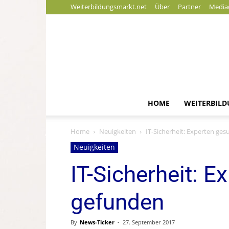
Weiterbildungsmarkt.net
Über
Partner
Media
HOME
WEITERBIL
Home
Neuigkeiten
IT-Sicherheit: Experten ges
Neuigkeiten
IT-Sicherheit: E
gefunden
By
News-Ticker
-
27. September 2017