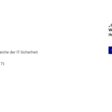
„
W
i
iche der IT-Sicherheit
7):