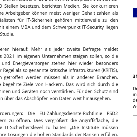
Stellen besetzen, berichten Medien. Sie konkurrieren
iche Arbeitgeber können meist weniger Gehalt zahlen als
listen für IT-Sicherheit gehören mittlerweile zu den
 mit einem MBA und dem Schwerpunkt IT-Security liegen
Studie.
ren hierauf: Mehr als jeder zweite Befragte meldet
bis 2021 im eigenen Unternehmen steigen sollen, so die
en und Energieversorger stehen hier wieder besonders
 Regel als so genannte kritische Infrastrukturen (KRITIS),
3
en getroffen werden müssen als in anderen Branchen.
e begehrte Ziele von Hackern. Das wird sich durch die
D
nen und Geräten noch verstärken. Für den Schutz sind
i
den über das Abschöpfen von Daten weit hinausgehen.
d
we
derungen: Die EU-Zahlungsdienste-Richtlinie PSD2
tern zu öffnen. Dies vergrößert die Angriffsfläche, die
IT-Sicherheitslevel zu halten. „Die Institute müssen
 ihre Lösungen die hohen Standards der Banken erfüllen.