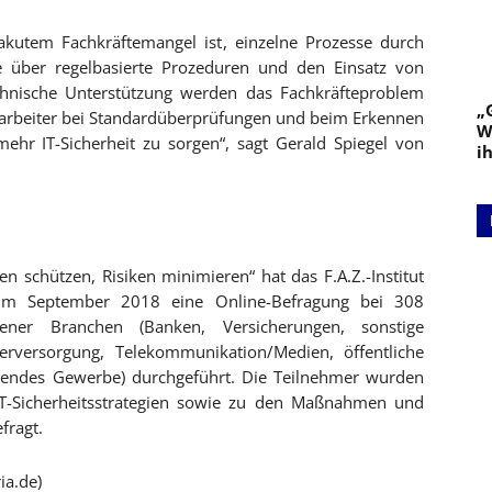
 akutem Fachkräftemangel ist, einzelne Prozesse durch
se über regelbasierte Prozeduren und den Einsatz von
 technische Unterstützung werden das Fachkräfteproblem
„
itarbeiter bei Standardüberprüfungen und beim Erkennen
W
ehr IT-Sicherheit zu sorgen“, sagt Gerald Spiegel von
i
n schützen, Risiken minimieren“ hat das F.A.Z.-Institut
 im September 2018 eine Online-Befragung bei 308
dener Branchen (Banken, Versicherungen, sonstige
serversorgung, Telekommunikation/Medien, öffentliche
itendes Gewerbe) durchgeführt. Die Teilnehmer wurden
 IT-Sicherheitsstrategien sowie zu den Maßnahmen und
fragt.
ia.de)