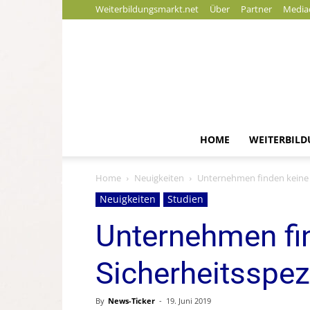
Weiterbildungsmarkt.net
Über
Partner
Media
HOME
WEITERBIL
Home
Neuigkeiten
Unternehmen finden keine p
Neuigkeiten
Studien
Unternehmen fi
Sicherheitsspez
By
News-Ticker
-
19. Juni 2019