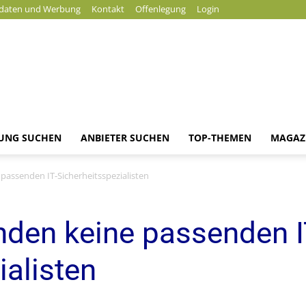
daten und Werbung
Kontakt
Offenlegung
Login
DUNG SUCHEN
ANBIETER SUCHEN
TOP-THEMEN
MAGAZ
News
assenden IT-Sicherheitsspezialisten
nden keine passenden I
ialisten