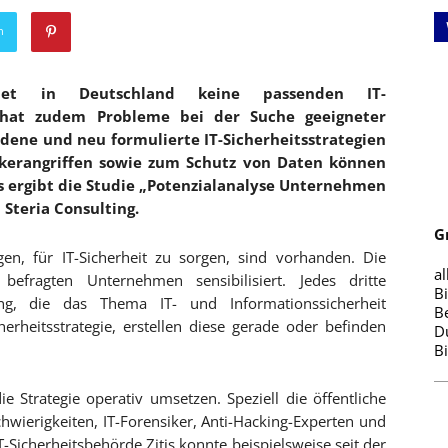
n
det in Deutschland keine passenden IT-
te hat zudem Probleme bei der Suche geeigneter
ndene und neu formulierte IT-Sicherheitsstrategien
erangriffen sowie zum Schutz von Daten können
s ergibt die Studie „Potenzialanalyse Unternehmen
Steria Consulting.
G
en, für IT-Sicherheit zu sorgen, sind vorhanden. Die
al
befragten Unternehmen sensibilisiert. Jedes dritte
B
ng, die das Thema IT- und Informationssicherheit
B
erheitsstrategie, erstellen diese gerade oder befinden
D
B
die Strategie operativ umsetzen. Speziell die öffentliche
wierigkeiten, IT-Forensiker, Anti-Hacking-Experten und
T-Sicherheitsbehörde Zitis konnte beispielsweise seit der