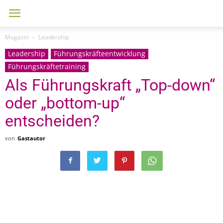
Magazin
Leadership
Leadership
Führungskräfteentwicklung
Führungskräftetraining
Als Führungskraft „Top-down“
oder „bottom-up“
entscheiden?
von
Gastautor