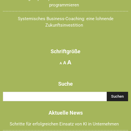
programmieren
Systemisches Business-Coaching: eine lohnende
Zukunftsinvestition
Schriftgröße
Increase
A
Reset
Decrease
A
A
font
font
font
size.
size.
size.
Suche
Aktuelle News
Schritte für erfolgreichen Einsatz von KI in Unternehmen